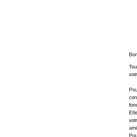
Bon
Tou
votr
Pou
con
fon
Ell
vot
ami
Pou