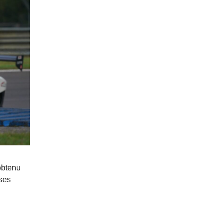
obtenu
 ses