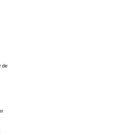
r de
er
r