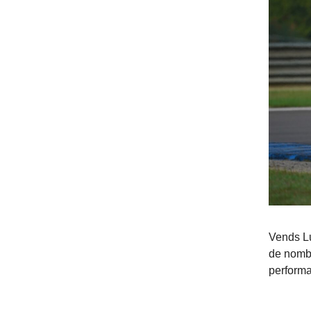
Vends Lu
de nombr
performa