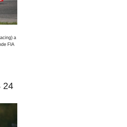
acing) a
e FIA ​​
 24