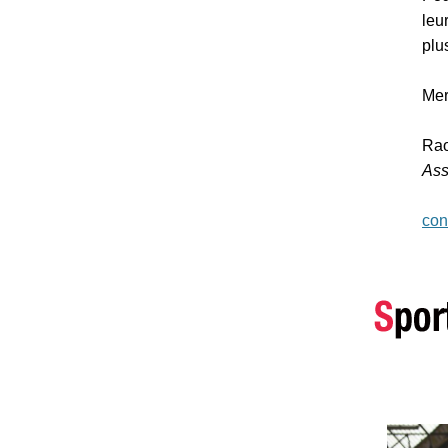
leu
plus
Mer
Ra
Ass
con