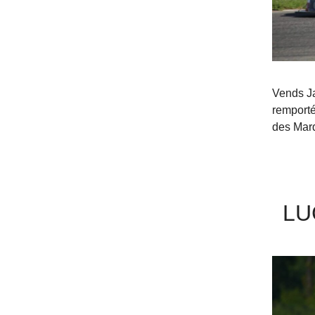
Vends J
remporté
des Mar
LU