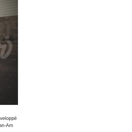
éveloppé
 Can-Am