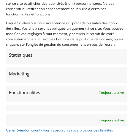
sur ce site et afficher des publicités (non-) personnalisées. Ne pas
consentir ou retirer son consentement peut nuire à certaines
Ville
fonctionnalités et fonctions.
Cliquez ci-dessous pour accepter ce qui précède ou faites des choix
détaillés. Vos choix seront appliqués uniquement à ce site. Vous pouvez
modifier vos réglages à tout moment, y compris le retrait de votre
consentement, en utilisant les boutons de la politique de cookies, ou en
Pays
cliquant sur l’onglet de gestion du consentement en bas de l’écran.
Sélectionner un pays/région…
Statistiques
Profil
*
Marketing
Particulier
Professionnel
Fonctionnalités
Toujours activé
Centres d'intérêt
CLASSIC
MONOPLACES
Toujours activé
SPORT-PROTO
Gérer {vendor_count} fournisseurs
En savoir plus sur ces finalités
GT/TOURISME/RALLYE