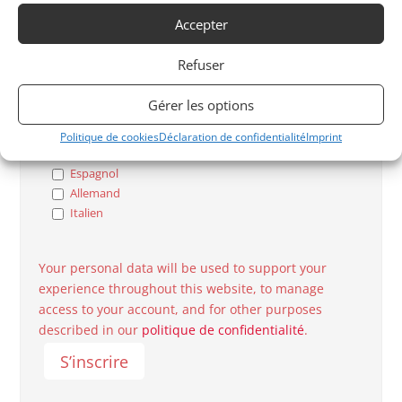
YOUNGTIMER
Accepter
AVANT GUERRE
Refuser
Langues Parlées
Gérer les options
Français
Politique de cookies
Déclaration de confidentialité
Imprint
Anglais
Espagnol
Allemand
Italien
Your personal data will be used to support your
experience throughout this website, to manage
access to your account, and for other purposes
described in our
politique de confidentialité
.
S’inscrire