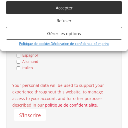
YOUNGTIMER
Accepter
AVANT GUERRE
Refuser
Langues Parlées
Gérer les options
Français
Politique de cookies
Déclaration de confidentialité
Imprint
Anglais
Espagnol
Allemand
Italien
Your personal data will be used to support your
experience throughout this website, to manage
access to your account, and for other purposes
described in our
politique de confidentialité
.
S’inscrire