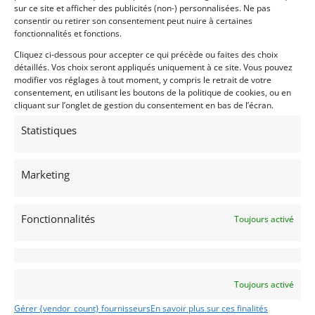
sur ce site et afficher des publicités (non-) personnalisées. Ne pas
consentir ou retirer son consentement peut nuire à certaines
Ville
fonctionnalités et fonctions.
Cliquez ci-dessous pour accepter ce qui précède ou faites des choix
détaillés. Vos choix seront appliqués uniquement à ce site. Vous pouvez
modifier vos réglages à tout moment, y compris le retrait de votre
consentement, en utilisant les boutons de la politique de cookies, ou en
Pays
cliquant sur l’onglet de gestion du consentement en bas de l’écran.
Sélectionner un pays/région…
Statistiques
Profil
*
Marketing
Particulier
Professionnel
Fonctionnalités
Toujours activé
Centres d'intérêt
CLASSIC
MONOPLACES
Toujours activé
SPORT-PROTO
Gérer {vendor_count} fournisseurs
En savoir plus sur ces finalités
GT/TOURISME/RALLYE