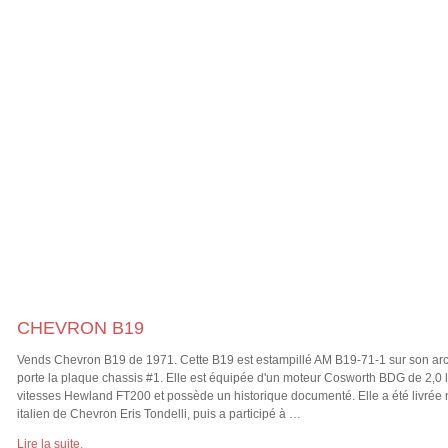
CHEVRON B19
Vends Chevron B19 de 1971. Cette B19 est estampillé AM B19-71-1 sur son arc
porte la plaque chassis #1. Elle est équipée d'un moteur Cosworth BDG de 2,0 li
vitesses Hewland FT200 et possède un historique documenté. Elle a été livrée 
italien de Chevron Eris Tondelli, puis a participé à …
Lire la suite.