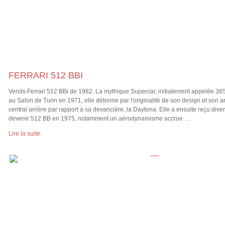
FERRARI 512 BBI
Vends Ferrari 512 BBi de 1982. La mythique Supercar, initialement appelée 36
au Salon de Turin en 1971, elle détonne par l'originalité de son design et son a
central arrière par rapport à sa devancière, la Daytona. Elle a ensuite reçu dive
devenir 512 BB en 1975, notamment un aérodynamisme accrue …
Lire la suite.