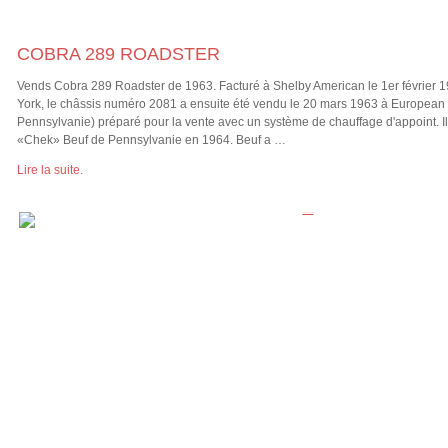
COBRA 289 ROADSTER
Vends Cobra 289 Roadster de 1963. Facturé à Shelby American le 1er février 
York, le châssis numéro 2081 a ensuite été vendu le 20 mars 1963 à European Ca
Pennsylvanie) préparé pour la vente avec un système de chauffage d'appoint. Il
«Chek» Beuf de Pennsylvanie en 1964. Beuf a …
Lire la suite.