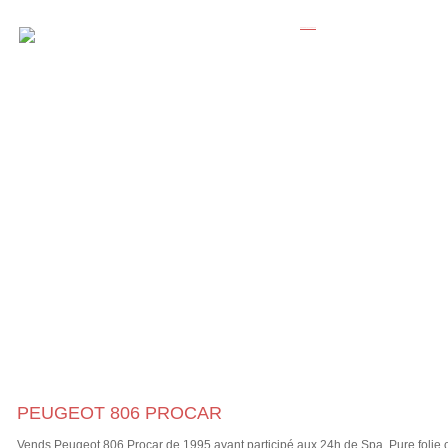
PEUGEOT 806 PROCAR
Vends Peugeot 806 Procar de 1995 ayant participé aux 24h de Spa. Pure folie