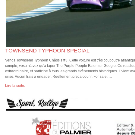
TOWNSEND TYPHOON SPECIAL
Vends Townsend Typhoon Châssis #3. Cette voiture est très cout outre atlantiq
compte, vosu n'avez qu'à taper The Purple People Eater sur Google. Ce roadste
extraordinaire, et participe à tous les grands évènements historiques. Il vient a
grise. Aucun frais à engager. Réellement prêt à courir. For sale, …
Lire la suite.