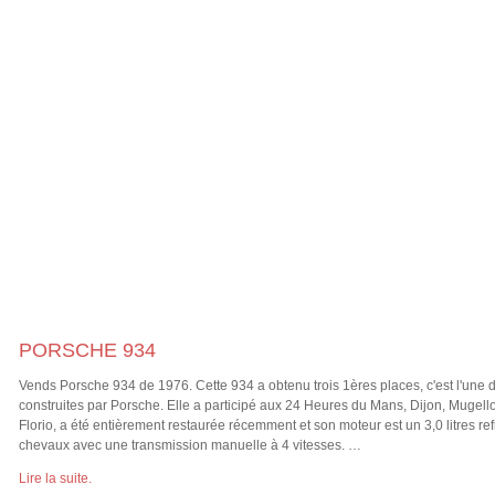
PORSCHE 934
Vends Porsche 934 de 1976. Cette 934 a obtenu trois 1ères places, c'est l'une 
construites par Porsche. Elle a participé aux 24 Heures du Mans, Dijon, Mugello,
Florio, a été entièrement restaurée récemment et son moteur est un 3,0 litres ref
chevaux avec une transmission manuelle à 4 vitesses. …
Lire la suite.