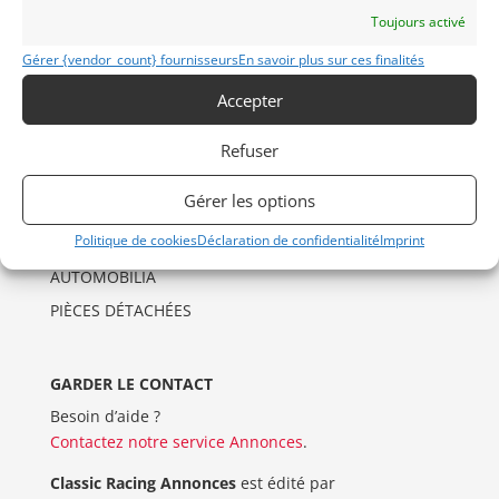
Politique de cookies (UE)
Toujours activé
Imprint
Gérer {vendor_count} fournisseurs
En savoir plus sur ces finalités
Accepter
CATÉGORIES D’ANNONCES
AUTO
Refuser
DRAGSTER
Gérer les options
MOTO
Politique de cookies
Déclaration de confidentialité
Imprint
VENTES AUX ENCHERES
AUTOMOBILIA
PIÈCES DÉTACHÉES
GARDER LE CONTACT
Besoin d’aide ?
Contactez notre service Annonces
.
Classic Racing Annonces
est édité par