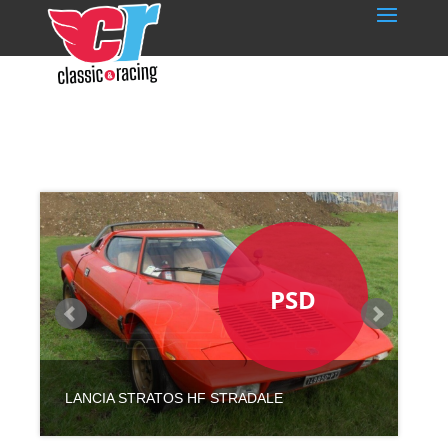
115 000
PSD
€
LANCIA STRATOS HF STRADALE
BRABHAM BT35 F2 EX DAVE MORGAN