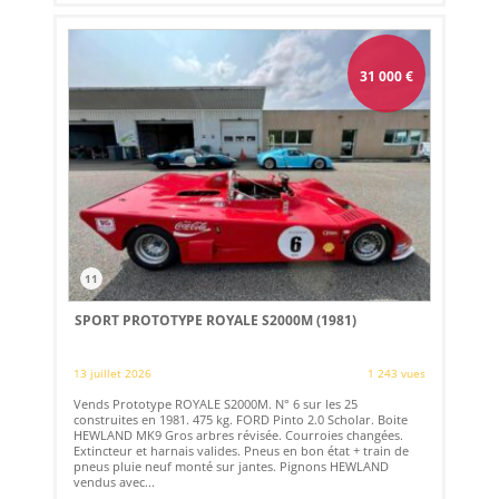
31 000
€
11
SPORT PROTOTYPE ROYALE S2000M (1981)
13 juillet 2026
1 243 vues
Vends Prototype ROYALE S2000M. N° 6 sur les 25
construites en 1981. 475 kg. FORD Pinto 2.0 Scholar. Boite
HEWLAND MK9 Gros arbres révisée. Courroies changées.
Extincteur et harnais valides. Pneus en bon état + train de
pneus pluie neuf monté sur jantes. Pignons HEWLAND
vendus avec...