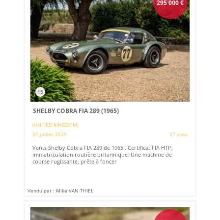
295 000
€
15
SHELBY COBRA FIA 289 (1965)
(UNITED KINGDOM)
31 juillet 2026
37 vues
Vents Shelby Cobra FIA 289 de 1965 . Certificat FIA HTP,
immatriculation routière britannique. Une machine de
course rugissante, prête à foncer
Vendu par : Mike VAN THIEL