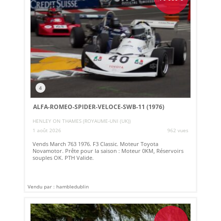
4
ALFA-ROMEO-SPIDER-VELOCE-SWB-11 (1976)
HENLEY ON THAMES (ROYAUME-UNI (UK))
1 août 2026
962 vues
Vends March 763 1976. F3 Classic. Moteur Toyota
Novamotor. Prête pour la saison : Moteur 0KM, Réservoirs
souples OK. PTH Valide.
Vendu par : hambledublin