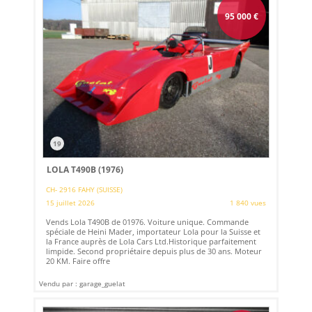
95 000
€
19
LOLA T490B (1976)
CH- 2916 FAHY (SUISSE)
15 juillet 2026
1 840 vues
Vends Lola T490B de 01976. Voiture unique. Commande
spéciale de Heini Mader, importateur Lola pour la Suisse et
la France auprès de Lola Cars Ltd.Historique parfaitement
limpide. Second propriétaire depuis plus de 30 ans. Moteur
20 KM. Faire offre
Vendu par : garage_guelat