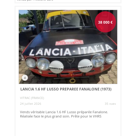
38 000
€
4
LANCIA 1.6 HF LUSSO PREPAREE FANALONE (1973)
VITRAC (FRANCE)
24 juillet 2026
35 vues
Vends véritable Lancia 1.6 HF Lusso préparée Fanalone.
Réalisée face le plus grand soin. Prête pour le VHRS