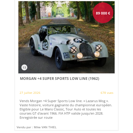
89 000
€
13
MORGAN +4 SUPER SPORTS LOW LINE (1962)
27 juillet 2026
678 vues
Vends Morgan +4 Super Sports Low line. « Lazarus Mog ».
Vaste histoire, voiture gagnante du championnat européen.
Eligible pour Le Mans Classic, Tour Auto et toutes les
courses GT d'avant 1966. FIA HTP valide jusqu'en 2028.
Enregistrée sur route
Vendu par : Mike VAN THIEL