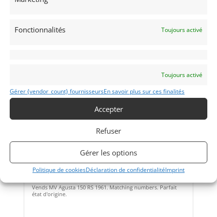
Vendu par : Franco LEMBO
Fonctionnalités
Toujours activé
PSD
Toujours activé
Gérer {vendor_count} fournisseurs
En savoir plus sur ces finalités
Accepter
Refuser
16
MV AGUSTA 150 RS (1961)
Gérer les options
REIMS (FRANCE)
Politique de cookies
Déclaration de confidentialité
Imprint
22 juillet 2026
842 vues
Vends MV Agusta 150 RS 1961. Matching numbers. Parfait
état d'origine.