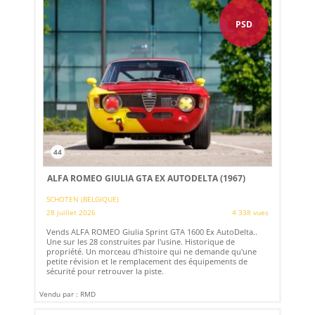
PSD
44
ALFA ROMEO GIULIA GTA EX AUTODELTA (1967)
SCHOTEN (BELGIQUE)
28 juillet 2026
4 338 vues
Vends ALFA ROMEO Giulia Sprint GTA 1600 Ex AutoDelta..
Une sur les 28 construites par l'usine. Historique de
propriété. Un morceau d'histoire qui ne demande qu'une
petite révision et le remplacement des équipements de
sécurité pour retrouver la piste.
Vendu par : RMD