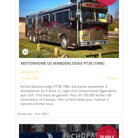
23
MOTORHOME US WANDERLODGE PT38 (1986)
LA CLAYETTE
1 août 2026
37 vues
Vends Wanderlodge PT38 1986. Rarissime seulement 4
exemplaires en France. IL s'agit d'un motorhome légendaire
aux USA. Tres haut de gamme. Plus de 150 000 dollars de
rénovation et travaux. rRen a faire ideal pour habiter a
l'année comme nous.
Vendu par : eric-3961
70 000
€