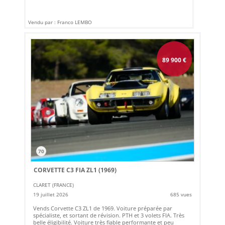
Vendu par : Franco LEMBO
89 900
€
70
CORVETTE C3 FIA ZL1 (1969)
CLARET (FRANCE)
19 juillet 2026
685 vues
Vends Corvette C3 ZL1 de 1969. Voiture préparée par
spécialiste, et sortant de révision. PTH et 3 volets FIA. Très
belle éligibilité. Voiture très fiable performante et peu