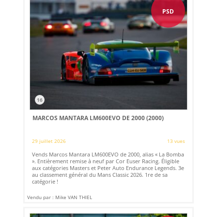
PSD
16
MARCOS MANTARA LM600EVO DE 2000 (2000)
29 juillet 2026
13 vues
Vends Marcos Mantara LM600EVO de 2000, alias « La Bomba
». Entièrement remise à neuf par Cor Euser Racing. Éligible
aux catégories Masters et Peter Auto Endurance Legends. 3e
au classement général du Mans Classic 2026. 1re de sa
catégorie !
Vendu par : Mike VAN THIEL