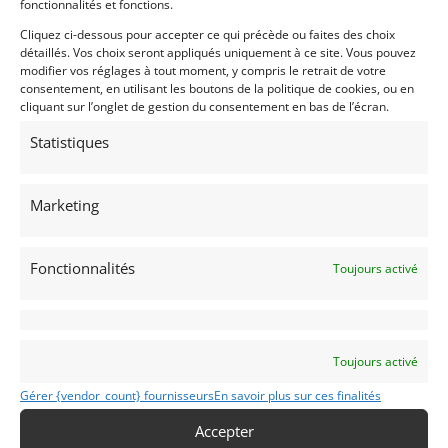
fonctionnalités et fonctions.
Cliquez ci-dessous pour accepter ce qui précède ou faites des choix
détaillés. Vos choix seront appliqués uniquement à ce site. Vous pouvez
modifier vos réglages à tout moment, y compris le retrait de votre
consentement, en utilisant les boutons de la politique de cookies, ou en
cliquant sur l’onglet de gestion du consentement en bas de l’écran.
Statistiques
20
SADEV SL90 BOITE SEQUENTIELLE (2019)
[VENDU]
Marketing
CLARET (FRANCE)
16 janvier 2025
1 617 vues
Fonctionnalités
Toujours activé
Vends Boite Sadev Transaxle SL-90 séquentielle neuve.
Possibilité interface V8 Ford Modular (supplément 1 500€)
Toujours activé
Vendu par : Classic Racing Experience
Gérer {vendor_count} fournisseurs
En savoir plus sur ces finalités
Accepter