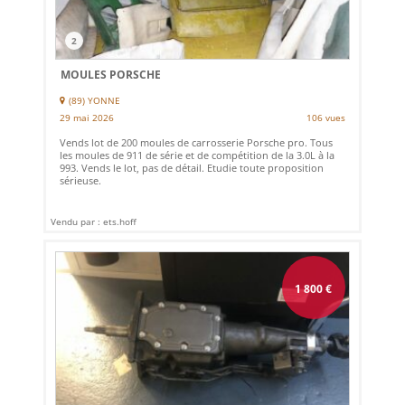
2
MOULES PORSCHE
(89) YONNE
29 mai 2026
106 vues
Vends lot de 200 moules de carrosserie Porsche pro. Tous
les moules de 911 de série et de compétition de la 3.0L à la
993. Vends le lot, pas de détail. Etudie toute proposition
sérieuse.
Vendu par : ets.hoff
1 800
€