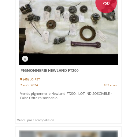
PSD
6
PIGNONNERIE HEWLAND FT200
(45) LOIRET
7 août 2024
182 vues
Vends pignonnerie Hewland FT200 . LOT INDISOSCIABLE -
Faire Offre raisonnable.
Vendu par : ccompetition