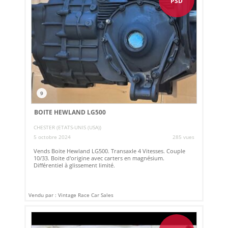
PSD
9
BOITE HEWLAND LG500
CHESTER (ETATS-UNIS (USA))
5 octobre 2024
285 vues
Vends Boite Hewland LG500. Transaxle 4 Vitesses. Couple
10/33. Boite d'origine avec carters en magnésium.
Différentiel à glissement limité.
Vendu par : Vintage Race Car Sales