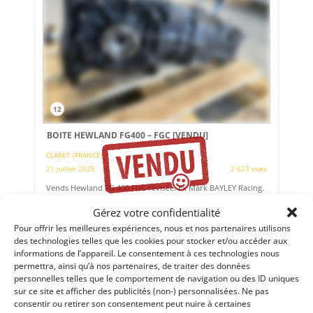
12
BOITE HEWLAND FG400 – FGC
[VENDU]
CLARET (FRANCE)
21 juillet 2025
2 623 vues
Vends Hewland FG 400 FGC révisée. Ex Mark BAYLEY Racing.
Jamais utilisée depuis révision. Couple 9/31. Ratios : 1ère:
13/35 (0,371) 2nd : 15/32 (0,468), 3 ème 18/30 (0,600), 4 ème
Gérez votre confidentialité
20/28 (0,714), 5 ème 20/24 (0,83)
Pour offrir les meilleures expériences, nous et nos partenaires utilisons
des technologies telles que les cookies pour stocker et/ou accéder aux
Vendu par : Classic Racing Experience
informations de l’appareil. Le consentement à ces technologies nous
permettra, ainsi qu’à nos partenaires, de traiter des données
personnelles telles que le comportement de navigation ou des ID uniques
sur ce site et afficher des publicités (non-) personnalisées. Ne pas
consentir ou retirer son consentement peut nuire à certaines