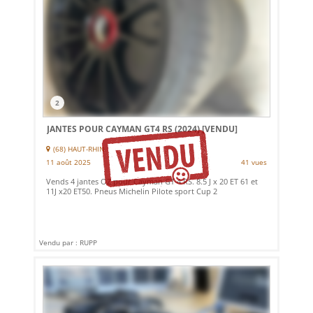
2
JANTES POUR CAYMAN GT4 RS (2024)
[VENDU]
(68) HAUT-RHIN
11 août 2025
41 vues
Vends 4 jantes OZ pour Cayman GT 4 RS. 8.5 J x 20 ET 61 et
11J x20 ET50. Pneus Michelin Pilote sport Cup 2
Vendu par : RUPP