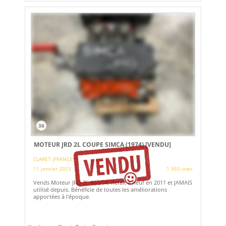
36
MOTEUR JRD 2L COUPE SIMCA (1974)
[VENDU]
CLARET (FRANCE)
11 janvier 2023
1 365 vues
Vends Moteur JRD 2L #63/74. Refait à neuf en 2011 et JAMAIS
utilisé depuis. Bénéficie de toutes les améliorations
apportées à l'époque.