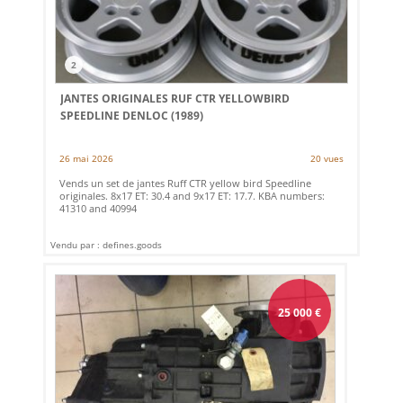
2
JANTES ORIGINALES RUF CTR YELLOWBIRD
SPEEDLINE DENLOC (1989)
26 mai 2026
20 vues
Vends un set de jantes Ruff CTR yellow bird Speedline
originales. 8x17 ET: 30.4 and 9x17 ET: 17.7. KBA numbers:
41310 and 40994
Vendu par : defines.goods
25 000
€