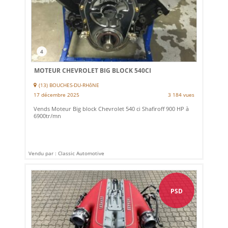
4
MOTEUR CHEVROLET BIG BLOCK 540CI
(13) BOUCHES-DU-RHôNE
17 décembre 2025
3 184 vues
Vends Moteur Big block Chevrolet 540 ci Shafiroff 900 HP à
6900tr/mn
Vendu par : Classic Automotive
PSD