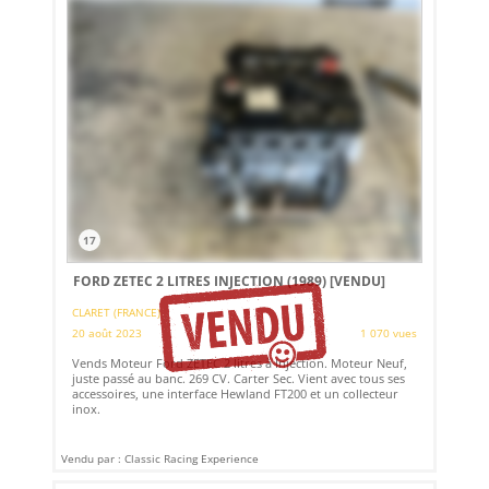
17
FORD ZETEC 2 LITRES INJECTION (1989)
[VENDU]
CLARET (FRANCE)
20 août 2023
1 070 vues
Vends Moteur Ford ZETEC 2 litres à Injection. Moteur Neuf,
juste passé au banc. 269 CV. Carter Sec. Vient avec tous ses
accessoires, une interface Hewland FT200 et un collecteur
inox.
Vendu par : Classic Racing Experience