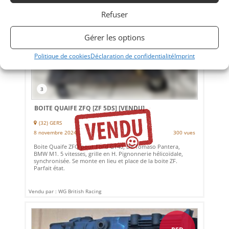
Refuser
Gérer les options
Politique de cookies
Déclaration de confidentialité
Imprint
3
BOITE QUAIFE ZFQ [ZF 5DS]
[VENDU]
(32) GERS
8 novembre 2024
300 vues
Boite Quaife ZFQ pour Ford GT40, De Tomaso Pantera,
BMW M1. 5 vitesses, grille en H. Pignonnerie hélicoïdale,
synchronisée. Se monte en lieu et place de la boite ZF.
Parfait état.
Vendu par : WG British Racing