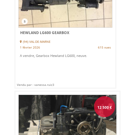
5
HEWLAND LG600 GEARBOX
(94) VAL-DE-MARNE
1 février 2026
615 vues
A vendre, Gearbox Hewland LG600, neuve.
Vendu par : vanessa.ruiz3
12 500
€