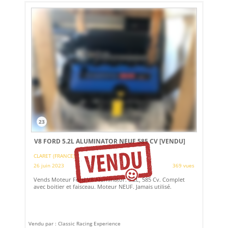
23
V8 FORD 5.2L ALUMINATOR NEUF 585 CV
[VENDU]
CLARET (FRANCE)
26 juin 2023
369 vues
Vends Moteur Ford V8 Aluminator. 5.2L, 585 Cv. Complet
avec boitier et faisceau. Moteur NEUF. Jamais utilisé.
Vendu par : Classic Racing Experience