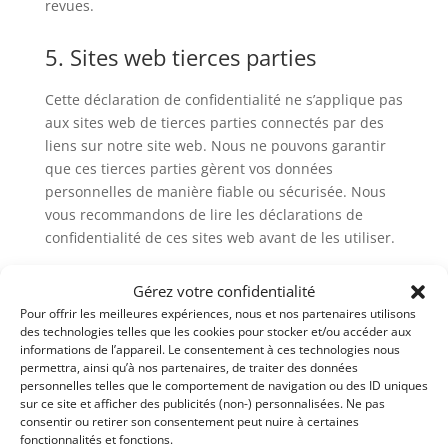
revues.
5. Sites web tierces parties
Cette déclaration de confidentialité ne s’applique pas
aux sites web de tierces parties connectés par des
liens sur notre site web. Nous ne pouvons garantir
que ces tierces parties gèrent vos données
personnelles de manière fiable ou sécurisée. Nous
vous recommandons de lire les déclarations de
confidentialité de ces sites web avant de les utiliser.
6. Modifications apportées à cette
Gérez votre confidentialité
déclaration de confidentialité
Pour offrir les meilleures expériences, nous et nos partenaires utilisons
des technologies telles que les cookies pour stocker et/ou accéder aux
informations de l’appareil. Le consentement à ces technologies nous
Nous nous réservons le droit de modifier la présente
permettra, ainsi qu’à nos partenaires, de traiter des données
déclaration de confidentialité. Il est recommandé de
personnelles telles que le comportement de navigation ou des ID uniques
consulter régulièrement cette déclaration de
sur ce site et afficher des publicités (non-) personnalisées. Ne pas
consentir ou retirer son consentement peut nuire à certaines
confidentialité afin de prendre connaissance de
fonctionnalités et fonctions.
toute modification éventuelle. De plus, nous vous