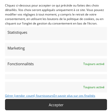
informerons activement dans la mesure du possible.
Cliquez ci-dessous pour accepter ce qui précède ou faites des choix
détaillés. Vos choix seront appliqués uniquement à ce site. Vous pouvez
modifier vos réglages à tout moment, y compris le retrait de votre
7. Accéder à vos données et les
consentement, en utilisant les boutons de la politique de cookies, ou en
modifier
cliquant sur l’onglet de gestion du consentement en bas de l’écran.
Statistiques
Si vous avez des questions ou souhaitez savoir
quelles sont les données personnelles que nous
avons à votre sujet, veuillez nous contacter. Vous
Marketing
pouvez nous contacter en utilisant les informations
ci-dessous. Vous avez les droits suivants:
Fonctionnalités
Toujours activé
Vous avez le droit de savoir pourquoi vos
données personnelles sont nécessaires, ce qui
leur arrivera et combien de temps elles seront
conservées.
Toujours activé
Droit d’accès : vous avez le droit d’accéder à vos
Gérer {vendor_count} fournisseurs
En savoir plus sur ces finalités
données personnelles que nous connaissons.
Accepter
Droit de rectification : vous avez le droit à tout