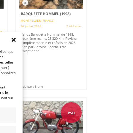
8
BARQUETTE HOMMEL (1998)
MONTPELLIER (FRANCE)
26 juillet 2026
2 441 vues
es
Vends Barquette Hommel de 1998.
Deuxième mains. 25 320 Km. Revision
complète moteur et châssis en 2025
faite par Antoine Pacitto. Etat
exceptionnel.
elles que
s
ces
es telles
(non-)
ionnalités
Vendu par : Bruno
ront
is le
quant sur
PSD