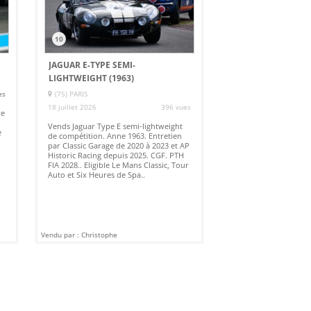
10
JAGUAR E-TYPE SEMI-
LIGHTWEIGHT (1963)
es
(75) PARIS
18 juillet 2026
396 vues
re
Vends Jaguar Type E semi-lightweight
e
de compétition. Anne 1963. Entretien
par Classic Garage de 2020 à 2023 et AP
Historic Racing depuis 2025. CGF. PTH
FIA 2028.. Eligible Le Mans Classic, Tour
Auto et Six Heures de Spa..
Vendu par : Christophe