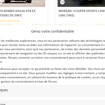
4
13
FA ROMEO GIULIA GTA EX
MORGAN +4 SUPER SPORTS LOW
TODELTA (1967)
LINE (1962)
OTEN (BELGIQUE)
juillet 2026
4 333 vues
27 juillet 2026
675 vu
Gérez votre confidentialité
ds ALFA ROMEO Giulia Sprint GTA
Vends Morgan +4 Super Sports Low
0 Ex AutoDelta.. Une sur les 28
line. « Lazarus Mog ». Vaste histoire,
struites par l'usine. Historique de
voiture gagnante du championnat
r les meilleures expériences, nous et nos partenaires utilisons des technologies t
priété. Un morceau d'histoire qui
européen. Eligible pour Le Mans
demande qu'une petite révision et
Classic, Tour Auto et toutes les course
es pour stocker et/ou accéder aux informations de l’appareil. Le consentement à 
remplacement des équipements de
GT d'avant 1966. FIA HTP valide
es nous permettra, ainsi qu’à nos partenaires, de traiter des données personnell
urité pour retrouver la piste.
jusqu'en 2028. Enregistrée sur route
portement de navigation ou des ID uniques sur ce site et afficher des publicités 
isées. Ne pas consentir ou retirer son consentement peut nuire à certaines fonct
ns.
 par : RMD
Vendu par : Mike VAN THIEL
-dessous pour accepter ce qui précède ou faites des choix détaillés. Vos choix se
 uniquement à ce site. Vous pouvez modifier vos réglages à tout moment, y compr
 votre consentement, en utilisant les boutons de la politique de cookies, ou en cli
e gestion du consentement en bas de l’écran.
38 000
€
PSD
tiques
ing