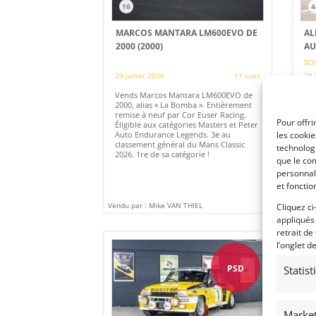
16
4
MARCOS MANTARA LM600EVO DE
AL
2000 (2000)
AU
SCH
29 juillet 2026
11 vues
28 
Vends Marcos Mantara LM600EVO de
Ven
2000, alias « La Bomba ». Entièrement
160
remise à neuf par Cor Euser Racing.
con
Pour offri
Éligible aux catégories Masters et Peter
pro
Auto Endurance Legends. 3e au
ne 
les cooki
classement général du Mans Classic
le 
technologi
2026. 1re de sa catégorie !
séc
que le com
personnal
et fonctio
Vendu par : Mike VAN THIEL
Vendu
Cliquez ci
appliqués
retrait de
l’onglet d
PSD
Statis
Market