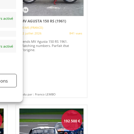
16
s activé
MV AGUSTA 150 RS (1961)
REIMS (FRANCE)
es
22 juillet 2026
841 vues
Vends MV Agusta 150 RS 1961.
Matching numbers. Parfait état
s activé
d'origine.
ions
Vendu par : Franco LEMBO
192 500
€