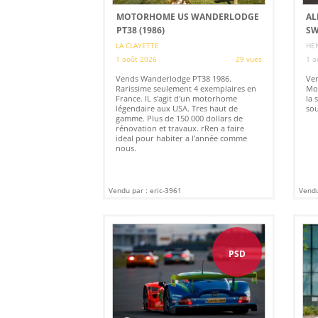
MOTORHOME US WANDERLODGE
AL
PT38 (1986)
SW
LA CLAYETTE
HEN
1 août 2026
29 vues
1 a
Vends Wanderlodge PT38 1986.
Ven
Rarissime seulement 4 exemplaires en
Mo
France. IL s'agit d'un motorhome
la 
légendaire aux USA. Tres haut de
sou
gamme. Plus de 150 000 dollars de
rénovation et travaux. rRen a faire
ideal pour habiter a l'année comme
nous.
Vendu par : eric-3961
Vendu
PSD