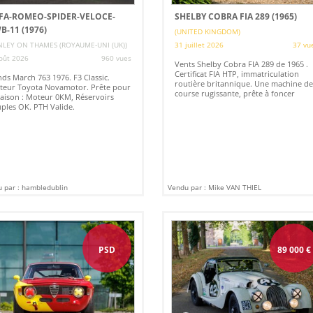
FA-ROMEO-SPIDER-VELOCE-
SHELBY COBRA FIA 289 (1965)
B-11 (1976)
(UNITED KINGDOM)
LEY ON THAMES (ROYAUME-UNI (UK))
31 juillet 2026
37 vu
oût 2026
960 vues
Vents Shelby Cobra FIA 289 de 1965 .
Certificat FIA HTP, immatriculation
ds March 763 1976. F3 Classic.
routière britannique. Une machine de
teur Toyota Novamotor. Prête pour
course rugissante, prête à foncer
saison : Moteur 0KM, Réservoirs
ples OK. PTH Valide.
 par : hambledublin
Vendu par : Mike VAN THIEL
PSD
89 000
€