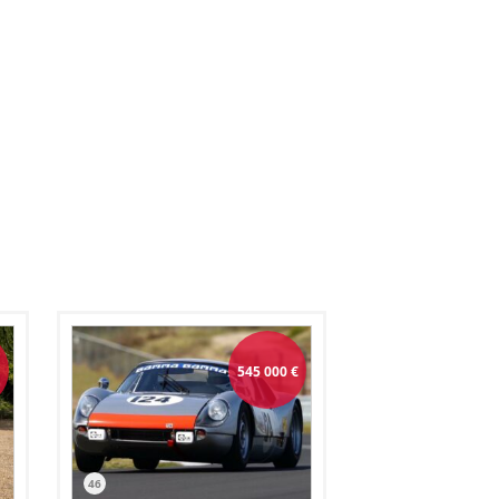
€
545 000
€
46