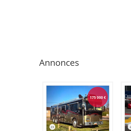
Annonces
175 000
€
23