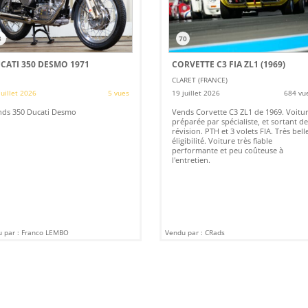
8
70
CATI 350 DESMO 1971
CORVETTE C3 FIA ZL1 (1969)
CLARET (FRANCE)
juillet 2026
5 vues
19 juillet 2026
684 vu
nds 350 Ducati Desmo
Vends Corvette C3 ZL1 de 1969. Voitu
préparée par spécialiste, et sortant de
révision. PTH et 3 volets FIA. Très bell
éligibilité. Voiture très fiable
performante et peu coûteuse à
l'entretien.
 par : Franco LEMBO
Vendu par : CRads