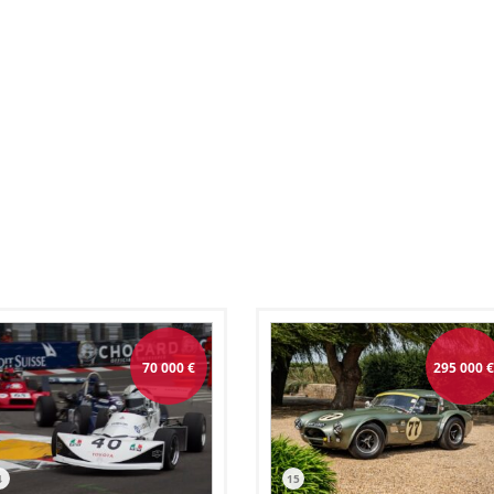
70 000
€
295 000
4
15