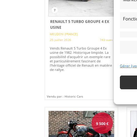
7
Foncti
RENAULT 5 TURBO GROUPE 4 EX
LA
USINE
FA
MEUDON (FRANCE)
VIT
25 juillet 2026
743 vues
24 
Vends Renault 5 Turbo Groupe 4 Ex
Ven
usine de 1982. Historique limpide. La
pré
possibilité d'acquérir un exemple rare
plu
et particulièrement fascinant de
l'héritage officiel de Renault en matière
Gérer {ve
de rallye.
Vendu par : Historic Cars
Vendu
9 500
€