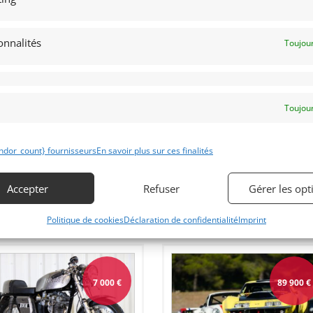
4
11
onnalités
Toujour
NCIA 1.6 HF LUSSO PREPAREE
MV AGUSTA TYPE 350 B (1971)
NALONE (1973)
REIMS (FRANCE)
RAC (FRANCE)
23 juillet 2026
2 682 vu
juillet 2026
29 vues
Vends Mv agusta Type 350 b matching
numbers 1971.
Toujour
ds véritable Lancia 1.6 HF Lusso
parée Fanalone. Réalisée face le
s grand soin. Prête pour le VHRS
ndor_count} fournisseurs
En savoir plus sur ces finalités
Accepter
Refuser
Gérer les opt
Politique de cookies
Déclaration de confidentialité
Imprint
 par : SALMSON
Vendu par : Franco LEMBO
7 000
€
89 900
€