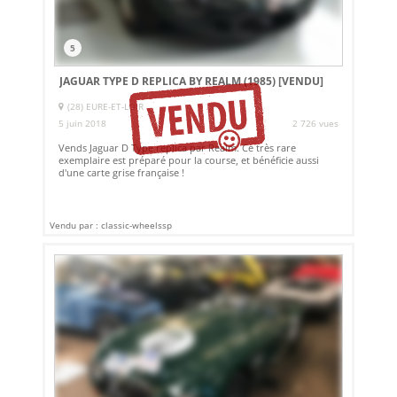
5
JAGUAR TYPE D REPLICA BY REALM (1985)
[VENDU]
(28) EURE-ET-LOIR
5 juin 2018
2 726 vues
Vends Jaguar D Type replica par Realm. Ce très rare
exemplaire est préparé pour la course, et bénéficie aussi
d'une carte grise française !
Vendu par : classic-wheelssp