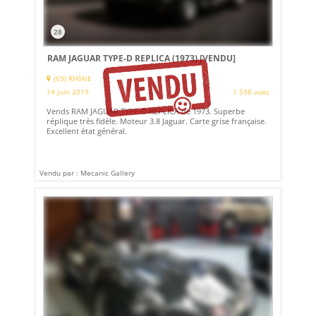
28
RAM JAGUAR TYPE-D REPLICA (1973)
[VENDU]
(69) RHôNE
14 juin 2019
1 598 vues
Vends RAM JAGUAR TYPE-D REPLICA de 1973. Superbe
réplique très fidèle. Moteur 3.8 Jaguar. Carte grise française.
Excellent état général.
Vendu par : Mecanic Gallery