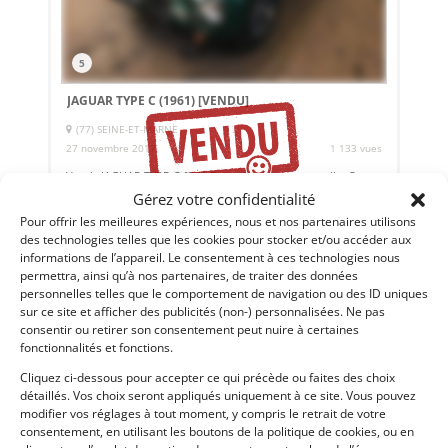
5
JAGUAR TYPE C (1961)
[VENDU]
(77) SEINE-ET-MARNE
27 novembre 2017
1 133 vues
Vends JAGUAR TYPE-C 1961 Boite de vitesse manuelle, Carte
grise normale, Contrôle technique OK, Très bon état
Gérez votre confidentialité
général.
Pour offrir les meilleures expériences, nous et nos partenaires utilisons
des technologies telles que les cookies pour stocker et/ou accéder aux
informations de l’appareil. Le consentement à ces technologies nous
Vendu par : 007
permettra, ainsi qu’à nos partenaires, de traiter des données
personnelles telles que le comportement de navigation ou des ID uniques
sur ce site et afficher des publicités (non-) personnalisées. Ne pas
consentir ou retirer son consentement peut nuire à certaines
PSD
fonctionnalités et fonctions.
Cliquez ci-dessous pour accepter ce qui précède ou faites des choix
détaillés. Vos choix seront appliqués uniquement à ce site. Vous pouvez
modifier vos réglages à tout moment, y compris le retrait de votre
consentement, en utilisant les boutons de la politique de cookies, ou en