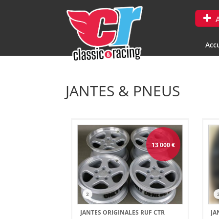
A
Accu
JANTES & PNEUS
13 000
€
2
JANTES ORIGINALES RUF CTR
JA