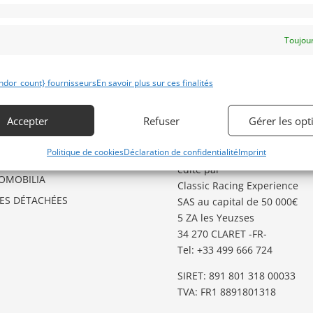
Toujour
ÉGORIES D’ANNONCES
GARDER LE CONTACT
ndor_count} fournisseurs
En savoir plus sur ces finalités
O
Besoin d’aide ?
Contactez notre service
GSTER
Accepter
Refuser
Gérer les opt
Annonces
.
TO
Politique de cookies
Déclaration de confidentialité
Imprint
Classic Racing Annonces
est
TES AUX ENCHERES
édité par
OMOBILIA
Classic Racing Experience
CES DÉTACHÉES
SAS au capital de 50 000€
5 ZA les Yeuzses
34 270 CLARET -FR-
Tel: ‭+33 499 666 724‬
SIRET: 891 801 318 00033
TVA: FR1 8891801318