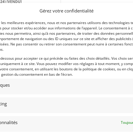
024)
[VENDU]
Gérez votre confidentialité
68) HAUT-RHIN
août 2025
41 vues
r les meilleures expériences, nous et nos partenaires utilisons des technologies t
ds 4 jantes OZ pour Cayman GT 4
es pour stocker et/ou accéder aux informations de l’appareil. Le consentement à 
 8.5 J x 20 ET 61 et 11J x20 ET50.
us Michelin Pilote sport Cup 2
es nous permettra, ainsi qu’à nos partenaires, de traiter des données personnell
portement de navigation ou des ID uniques sur ce site et afficher des publicités 
isées. Ne pas consentir ou retirer son consentement peut nuire à certaines fonct
ns.
-dessous pour accepter ce qui précède ou faites des choix détaillés. Vos choix se
 uniquement à ce site. Vous pouvez modifier vos réglages à tout moment, y compr
 par : RUPP
 votre consentement, en utilisant les boutons de la politique de cookies, ou en cli
e gestion du consentement en bas de l’écran.
tiques
ing
onnalités
Toujour