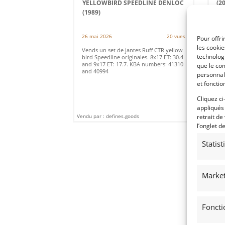
YELLOWBIRD SPEEDLINE DENLOC
(2
(1989)
(
11 
26 mai 2026
20 vues
Pour offri
Ven
les cooki
RS.
Vends un set de jantes Ruff CTR yellow
Pne
technologi
bird Speedline originales. 8x17 ET: 30.4
and 9x17 ET: 17.7. KBA numbers: 41310
que le com
and 40994
personnal
et fonctio
Cliquez ci
appliqués
Vendu par : defines.goods
Vendu
retrait de
l’onglet d
Statis
Market
Foncti