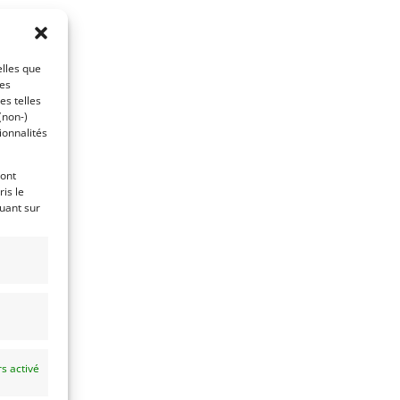
elles que
ces
es telles
(non-)
ionnalités
ront
is le
quant sur
s activé