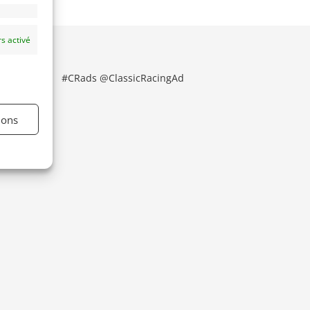
s activé
#CRads @ClassicRacingAd
ions