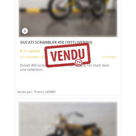
6
DUCATI SCRAMBLER 450 (1971)
[VENDU]
(51) MARNE
27 novembre 2025
216 vues
Ducati 450 scrambler de 1971. Parfait état. Un must dans
une collection.
Vendu par : Franco LEMBO