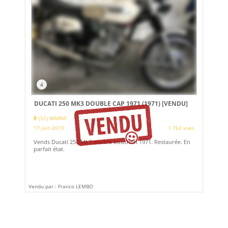
4
DUCATI 250 MK3 DOUBLE CAP 1971 (1971)
[VENDU]
(51) MARNE
17 juin 2019
1 762 vues
Vends Ducati 250 Mk3 double bouchon 1971. Restaurée. En
parfait état.
Vendu par : Franco LEMBO