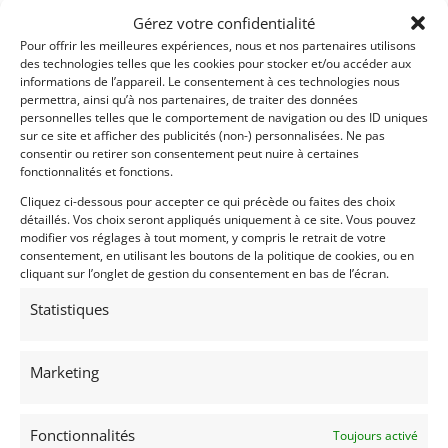
Gérez votre confidentialité
Pour offrir les meilleures expériences, nous et nos partenaires utilisons
des technologies telles que les cookies pour stocker et/ou accéder aux
informations de l’appareil. Le consentement à ces technologies nous
permettra, ainsi qu’à nos partenaires, de traiter des données
personnelles telles que le comportement de navigation ou des ID uniques
11
sur ce site et afficher des publicités (non-) personnalisées. Ne pas
consentir ou retirer son consentement peut nuire à certaines
MOTO MORINI 3½ (1981)
fonctionnalités et fonctions.
REIMS (FRANCE)
Cliquez ci-dessous pour accepter ce qui précède ou faites des choix
26 juillet 2019
577 vues
détaillés. Vos choix seront appliqués uniquement à ce site. Vous pouvez
modifier vos réglages à tout moment, y compris le retrait de votre
Vends Morini 350. Cadre d'origine. Seulement 17 778 KM.
consentement, en utilisant les boutons de la politique de cookies, ou en
Papiers italiens.
cliquant sur l’onglet de gestion du consentement en bas de l’écran.
Statistiques
Vendu par : Franco LEMBO
Marketing
Fonctionnalités
Toujours activé