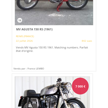
16
MV AGUSTA 150 RS (1961)
REIMS (FRANCE)
22 juillet 2026
842 vues
Vends MV Agusta 150 RS 1961. Matching numbers. Parfait
état d'origine.
Vendu par : Franco LEMBO
7 000
€