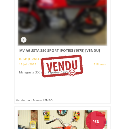
5
MV AGUSTA 350 SPORT IPOTESI (1975)
[VENDU]
REIMS (FRANCE)
19 juin 2019
918 vues
Mv agusta 350 sport ipotesi 1975.
Vendu par : Franco LEMBO
PSD