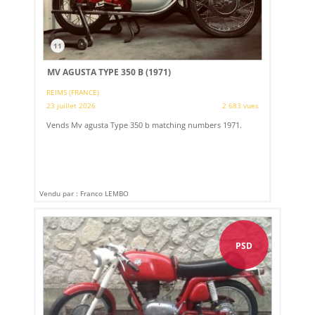
11
MV AGUSTA TYPE 350 B (1971)
REIMS (FRANCE)
23 juillet 2026
2 683 vues
Vends Mv agusta Type 350 b matching numbers 1971.
Vendu par : Franco LEMBO
PSD