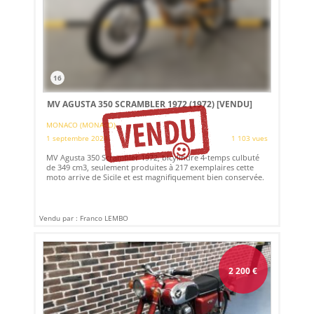
16
MV AGUSTA 350 SCRAMBLER 1972 (1972)
[VENDU]
MONACO (MONACO)
1 septembre 2024
1 103 vues
MV Agusta 350 Scrambler 1972, bicylindre 4-temps culbuté
de 349 cm3, seulement produites à 217 exemplaires cette
moto arrive de Sicile et est magnifiquement bien conservée.
Vendu par : Franco LEMBO
2 200
€