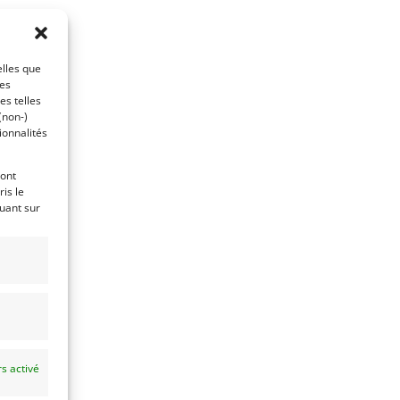
elles que
ces
es telles
(non-)
ionnalités
ront
is le
quant sur
s activé