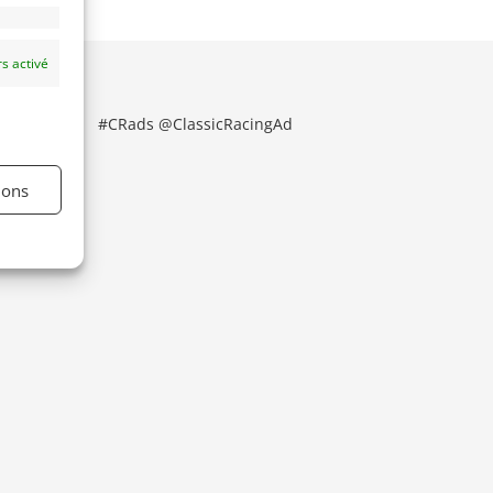
s activé
#CRads @ClassicRacingAd
ions