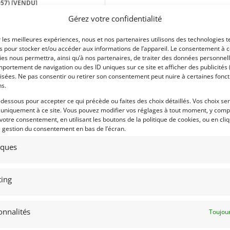
957)
[VENDU]
Gérez votre confidentialité
73) SAVOIE
septembre 2025
1 283 vues
r les meilleures expériences, nous et nos partenaires utilisons des technologies t
ds Véritable lotus Eleven série 2 de
es pour stocker et/ou accéder aux informations de l’appareil. Le consentement à 
7. Référencée Historic Lotus
ister.Webers DCO3. PTH 2025. Vient
es nous permettra, ainsi qu’à nos partenaires, de traiter des données personnell
c 2 carrosseries. Parfaite.
portement de navigation ou des ID uniques sur ce site et afficher des publicités 
isées. Ne pas consentir ou retirer son consentement peut nuire à certaines fonct
ns.
-dessous pour accepter ce qui précède ou faites des choix détaillés. Vos choix se
 uniquement à ce site. Vous pouvez modifier vos réglages à tout moment, y compr
 par : gravier851
 votre consentement, en utilisant les boutons de la politique de cookies, ou en cli
e gestion du consentement en bas de l’écran.
tiques
ing
onnalités
Toujour