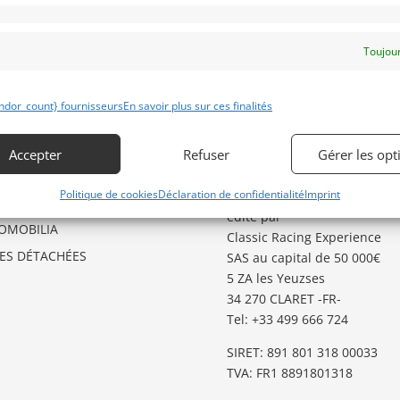
Toujour
ÉGORIES D’ANNONCES
GARDER LE CONTACT
ndor_count} fournisseurs
En savoir plus sur ces finalités
O
Besoin d’aide ?
Contactez notre service
GSTER
Accepter
Refuser
Gérer les opt
Annonces
.
TO
Politique de cookies
Déclaration de confidentialité
Imprint
Classic Racing Annonces
est
TES AUX ENCHERES
édité par
OMOBILIA
Classic Racing Experience
CES DÉTACHÉES
SAS au capital de 50 000€
5 ZA les Yeuzses
34 270 CLARET -FR-
Tel: ‭+33 499 666 724‬
SIRET: 891 801 318 00033
TVA: FR1 8891801318