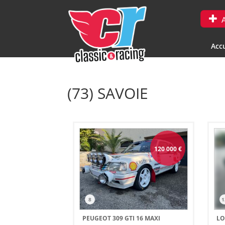
A
Accu
(73) SAVOIE
120 000
€
8
1
PEUGEOT 309 GTI 16 MAXI
LO