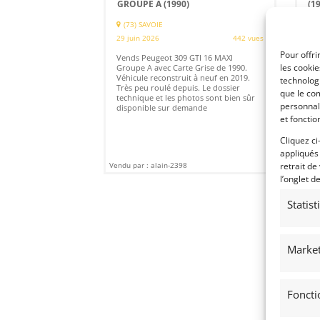
GROUPE A (1990)
(1
(73) SAVOIE
(
29 juin 2026
442 vues
24 
Pour offri
Vends Peugeot 309 GTI 16 MAXI
Ven
les cooki
Groupe A avec Carte Grise de 1990.
195
Véhicule reconstruit à neuf en 2019.
Reg
technologi
Très peu roulé depuis. Le dossier
ave
que le com
technique et les photos sont bien sûr
personnal
disponible sur demande
et fonctio
Cliquez ci
appliqués
Vendu par : alain-2398
Vendu
retrait de
l’onglet d
Statis
Market
Foncti