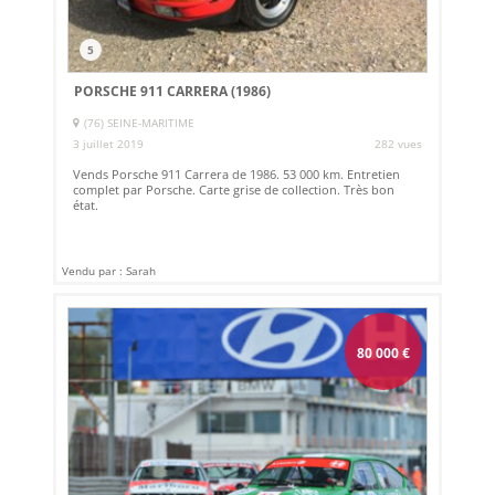
5
PORSCHE 911 CARRERA (1986)
(76) SEINE-MARITIME
3 juillet 2019
282 vues
Vends Porsche 911 Carrera de 1986. 53 000 km. Entretien
complet par Porsche. Carte grise de collection. Très bon
état.
Vendu par : Sarah
80 000
€