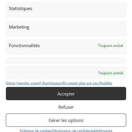
Statistiques
Marketing
Fonctionnalités
Toujours activé
Toujours activé
Gérer {vendor_count} fournisseurs
En savoir plus sur ces finalités
Accepter
Refuser
INFORMATIONS
Mentions Légales
Gérer les options
Déclaration de confidentialité (UE)
Politique de cookies
Déclaration de confidentialité
Imprint