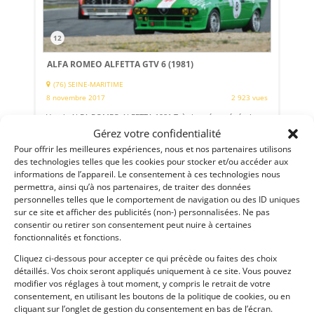
12
ALFA ROMEO ALFETTA GTV 6 (1981)
(76) SEINE-MARITIME
8 novembre 2017
2 923 vues
Vends ALFA ROMEO ALFETTA 1981 Très bon état général.
Arceaux, Baquet FIA, Coupe circuit, Extincteur, Passeport
Gérez votre confidentialité
technique FFSA, Passeport technique historique FIA.
Pour offrir les meilleures expériences, nous et nos partenaires utilisons
des technologies telles que les cookies pour stocker et/ou accéder aux
informations de l’appareil. Le consentement à ces technologies nous
Vendu par : jeanmarc bussolini
permettra, ainsi qu’à nos partenaires, de traiter des données
personnelles telles que le comportement de navigation ou des ID uniques
sur ce site et afficher des publicités (non-) personnalisées. Ne pas
consentir ou retirer son consentement peut nuire à certaines
fonctionnalités et fonctions.
Cliquez ci-dessous pour accepter ce qui précède ou faites des choix
détaillés. Vos choix seront appliqués uniquement à ce site. Vous pouvez
modifier vos réglages à tout moment, y compris le retrait de votre
consentement, en utilisant les boutons de la politique de cookies, ou en
cliquant sur l’onglet de gestion du consentement en bas de l’écran.