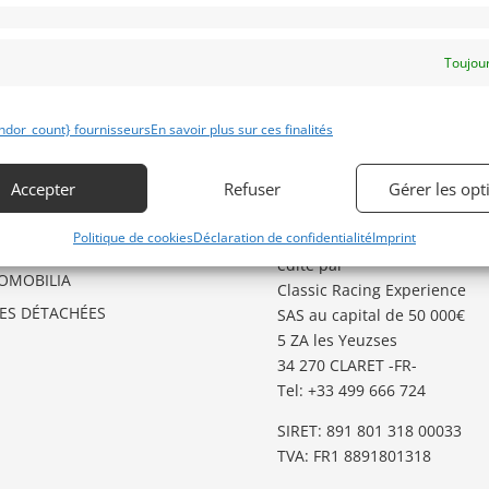
Toujour
ÉGORIES D’ANNONCES
GARDER LE CONTACT
ndor_count} fournisseurs
En savoir plus sur ces finalités
O
Besoin d’aide ?
Contactez notre service
GSTER
Accepter
Refuser
Gérer les opt
Annonces
.
TO
Politique de cookies
Déclaration de confidentialité
Imprint
Classic Racing Annonces
est
TES AUX ENCHERES
édité par
OMOBILIA
Classic Racing Experience
CES DÉTACHÉES
SAS au capital de 50 000€
5 ZA les Yeuzses
34 270 CLARET -FR-
Tel: ‭+33 499 666 724‬
SIRET: 891 801 318 00033
TVA: FR1 8891801318