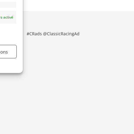
s activé
#CRads @ClassicRacingAd
ions