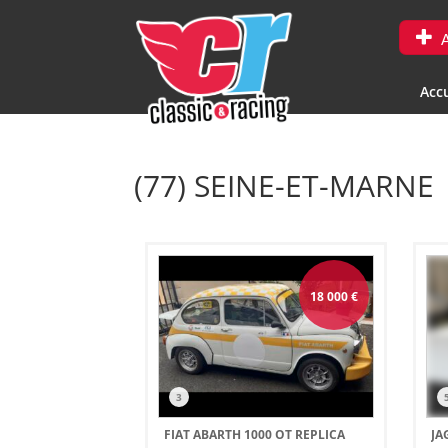
A
Accu
(77) SEINE-ET-MARNE
18 000
€
3
FIAT ABARTH 1000 OT REPLICA
JA