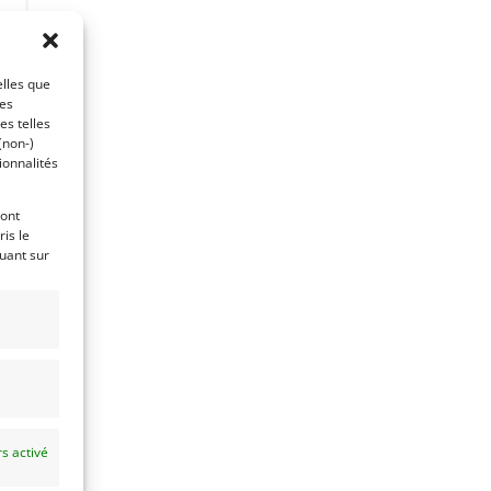
es
elles que
ces
es telles
(non-)
ionnalités
ront
is le
quant sur
s activé