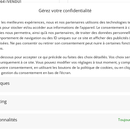
964)
[VENDU]
(77) SEINE-ET-MARNE
Gérez votre confidentialité
77) SEINE-ET-MARNE
27 novembre 2017
1 133 vu
mars 2024
1 161 vues
Vends JAGUAR TYPE-C 1961 Boite de
vitesse manuelle, Carte grise normale,
r les meilleures expériences, nous et nos partenaires utilisons des technologies t
ds Jaguar Type E FIA de 1964.
Contrôle technique OK, Très bon état
es pour stocker et/ou accéder aux informations de l’appareil. Le consentement à 
marès. Rapide et fiable. Prête à
général.
rir. PTH valide jusqu'en 2034. CG
es nous permettra, ainsi qu’à nos partenaires, de traiter des données personnell
nçaise. Enorme éligibilité !
portement de navigation ou des ID uniques sur ce site et afficher des publicités 
isées. Ne pas consentir ou retirer son consentement peut nuire à certaines fonct
ns.
-dessous pour accepter ce qui précède ou faites des choix détaillés. Vos choix se
 uniquement à ce site. Vous pouvez modifier vos réglages à tout moment, y compr
 par : Sébastien
Vendu par : 007
 votre consentement, en utilisant les boutons de la politique de cookies, ou en cli
e gestion du consentement en bas de l’écran.
tiques
ing
onnalités
Toujour