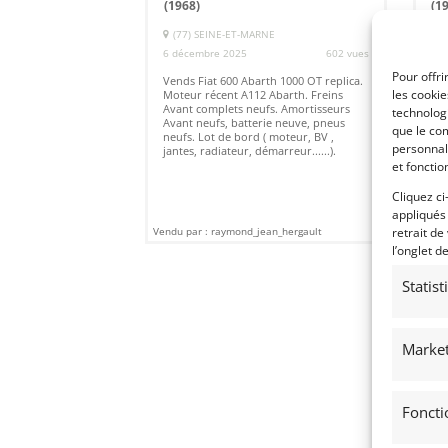
(1968)
(1
(77) SEINE-ET-MARNE
(
6 décembre 2025
602 vues
21 
Pour offri
Vends Fiat 600 Abarth 1000 OT replica.
Ven
les cooki
Moteur récent A112 Abarth. Freins
Pal
Avant complets neufs. Amortisseurs
cou
technologi
Avant neufs, batterie neuve, pneus
Fra
que le com
neufs. Lot de bord ( moteur, BV ,
personnal
jantes, radiateur, démarreur......).
et fonctio
Cliquez ci
appliqués
Vendu par : raymond_jean_hergault
Vendu
retrait de
l’onglet d
Statis
Market
Foncti