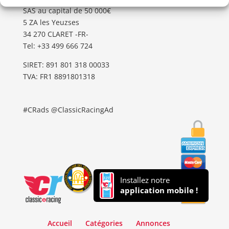
SAS au capital de 50 000€
5 ZA les Yeuzses
34 270 CLARET -FR-
Tel: ‭+33 499 666 724‬
SIRET: 891 801 318 00033
TVA: FR1 8891801318
#CRads @ClassicRacingAd
Installez notre
application mobile !
Accueil
Catégories
Annonces