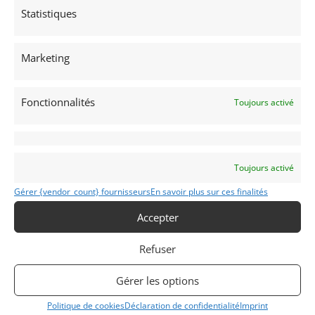
Statistiques
Imprint
Marketing
CATÉGORIES D’ANNONCES
AUTO
Fonctionnalités
Toujours activé
DRAGSTER
MOTO
VENTES AUX ENCHERES
AUTOMOBILIA
Toujours activé
PIÈCES DÉTACHÉES
Gérer {vendor_count} fournisseurs
En savoir plus sur ces finalités
Accepter
GARDER LE CONTACT
Refuser
Besoin d’aide ?
Contactez notre service Annonces
.
Gérer les options
Classic Racing Annonces
est édité par
Politique de cookies
Déclaration de confidentialité
Imprint
Classic Racing Experience