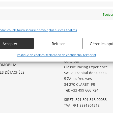
Toujour
ÉGORIES D’ANNONCES
GARDER LE CONTACT
ndor_count} fournisseurs
En savoir plus sur ces finalités
O
Besoin d’aide ?
Contactez notre service
GSTER
Accepter
Refuser
Gérer les opt
Annonces
.
TO
Politique de cookies
Déclaration de confidentialité
Imprint
Classic Racing Annonces
est
TES AUX ENCHERES
édité par
OMOBILIA
Classic Racing Experience
CES DÉTACHÉES
SAS au capital de 50 000€
5 ZA les Yeuzses
34 270 CLARET -FR-
Tel: ‭+33 499 666 724‬
SIRET: 891 801 318 00033
TVA: FR1 8891801318