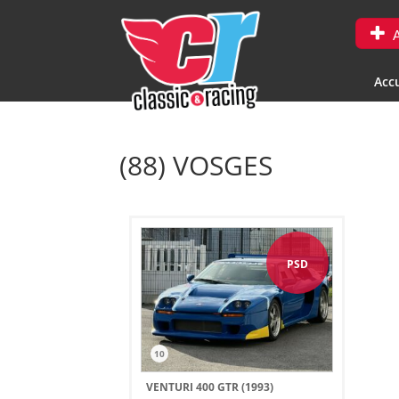
A
Accu
(88) VOSGES
PSD
10
VENTURI 400 GTR (1993)