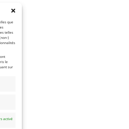
elles que
ces
es telles
(non-)
ionnalités
ront
is le
quant sur
s activé