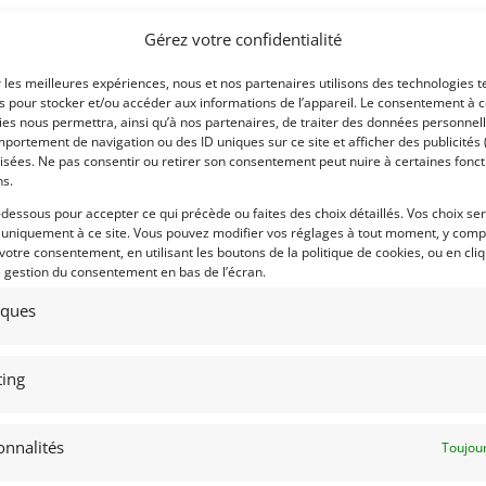
Gérez votre confidentialité
r les meilleures expériences, nous et nos partenaires utilisons des technologies t
es pour stocker et/ou accéder aux informations de l’appareil. Le consentement à 
es nous permettra, ainsi qu’à nos partenaires, de traiter des données personnell
portement de navigation ou des ID uniques sur ce site et afficher des publicités 
isées. Ne pas consentir ou retirer son consentement peut nuire à certaines fonct
ns.
-dessous pour accepter ce qui précède ou faites des choix détaillés. Vos choix se
 uniquement à ce site. Vous pouvez modifier vos réglages à tout moment, y compr
 votre consentement, en utilisant les boutons de la politique de cookies, ou en cli
e gestion du consentement en bas de l’écran.
tiques
ing
onnalités
Toujour