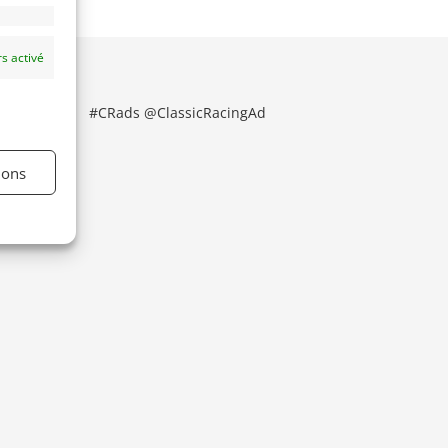
s activé
#CRads @ClassicRacingAd
ions