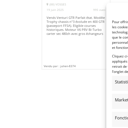
(88) VOSGES
19 juin 2025
995 vues
Vends Venturi GTR Parfait état. Modèle
Trophy chassis n°3 évoluée en 400 GTR
Pour offri
(passeport FFSA). Eligible courses
les cooki
historiques. Moteur V6 PRV Bi-Turbo
technologi
carter sec 480ch avec gros échangeurs
que le com
personnal
et fonctio
Cliquez ci
appliqués
Vendu par : julien-8374
retrait de
l’onglet d
Statis
Market
Foncti