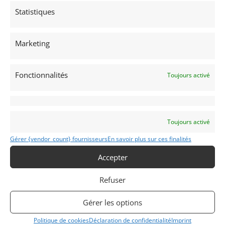
Statistiques
Marketing
Fonctionnalités
Toujours activé
Toujours activé
Gérer {vendor_count} fournisseurs
En savoir plus sur ces finalités
Accepter
Refuser
INFORMATIONS
Mentions Légales
Gérer les options
Déclaration de confidentialité (UE)
Politique de cookies
Déclaration de confidentialité
Imprint