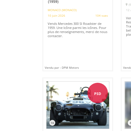
(1959)
(
MONACO (MONACO)
12 
10 juin 2026
104 vues
Ven
Res
Vends Mercedes 300 Sl Roadster de
Tra
1959. Une Icône parmi les icônes. Pour
bel
plus de renseignements, merci de nous
pla
contacter.
Vendu par : DPM Motors
Vendu
PSD
16