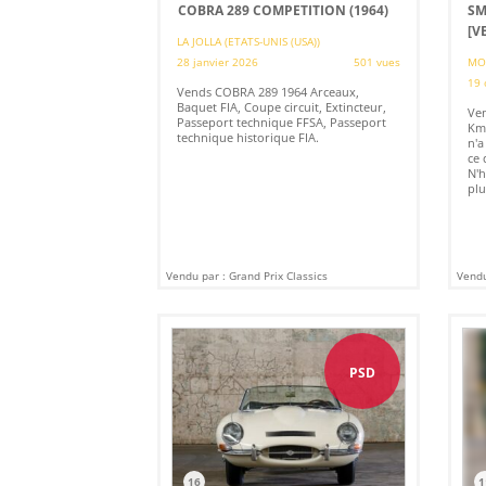
COBRA 289 COMPETITION (1964)
SM
[V
LA JOLLA (ETATS-UNIS (USA))
28 janvier 2026
501 vues
MO
19 
Vends COBRA 289 1964 Arceaux,
Baquet FIA, Coupe circuit, Extincteur,
Ven
Passeport technique FFSA, Passeport
Km.
technique historique FIA.
n'a
ce 
N'h
plu
Vendu par : Grand Prix Classics
Vendu
PSD
16
1