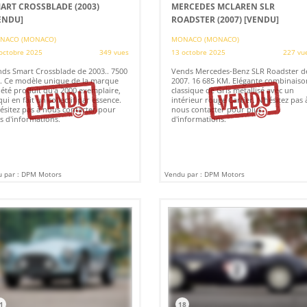
ART CROSSBLADE (2003)
MERCEDES MCLAREN SLR
ENDU]
ROADSTER (2007)
[VENDU]
NACO (MONACO)
MONACO (MONACO)
octobre 2025
349 vues
13 octobre 2025
227 vu
ds Smart Crossblade de 2003.. 7500
Vends Mercedes-Benz SLR Roadster d
 Ce modèle unique de la marque
2007. 16 685 KM. Elégante combinaiso
 été produit qu'à 2000 exemplaire,
classique de Gris métallisé avec un
qui en fait un collectif par essence.
intérieur rouge Cartier. N'hésitez pas 
ésitez pas à nous contacter pour
nous contacter pour plus
s d'informations.
d'informations.
 par : DPM Motors
Vendu par : DPM Motors
1
18