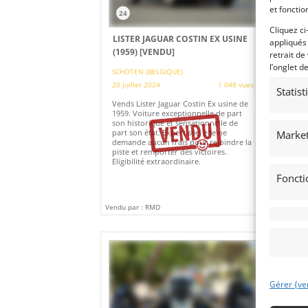
et fonctio
24
2
Cliquez ci
LISTER JAGUAR COSTIN EX USINE
CO
appliqués
(1959)
[VENDU]
(2
retrait de
l’onglet d
SCHOTEN (BELGIQUE)
LYO
20 juillet 2024
1 048 vues
12 
Statis
Vends Lister Jaguar Costin Ex usine de
Ven
1959. Voiture exceptionnelle de part
Sup
son historique et sensationnelle de
enc
part son état. Expertisée, elle ne
Gra
Market
demande aucun frais pour rejoindre la
Coi
piste et remporter des victoires.
pub
Eligibilité extraordinaire.
18h
Foncti
Vendu par : RMD
Vendu
Gérer {ve