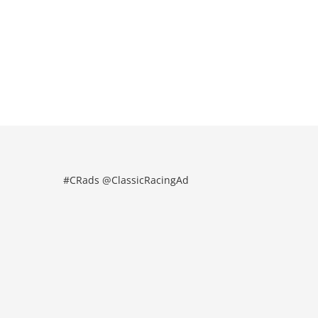
#CRads @ClassicRacingAd