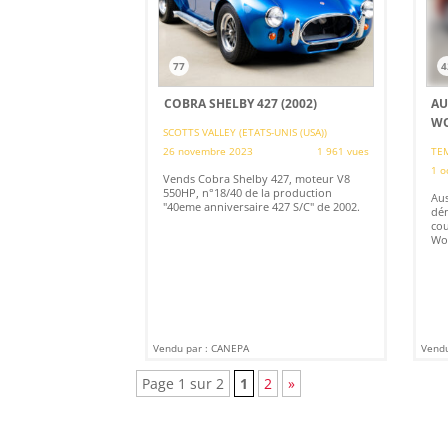
77
4
COBRA SHELBY 427 (2002)
AU
WO
SCOTTS VALLEY (ETATS-UNIS (USA))
26 novembre 2023
1 961 vues
TEM
1 o
Vends Cobra Shelby 427, moteur V8
550HP, n°18/40 de la production
Aus
"40eme anniversaire 427 S/C" de 2002.
dém
cou
Wo
Vendu par : CANEPA
Vendu
Page 1 sur 2
1
2
»