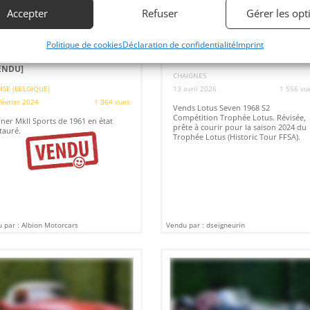
Accepter
Refuser
Gérer les opt
2
5
Politique de cookies
Déclaration de confidentialité
Imprint
RNER MKII SPORTS (1961)
LOTUS SEVEN S2 (1968)
ENDU]
CHAIGNES
SE (BELGIQUE)
13 avril 2026
1 556 vu
février 2024
1 364 vues
Vends Lotus Seven 1968 S2
Compétition Trophée Lotus. Révisée,
ner MkII Sports de 1961 en état
prête à courir pour la saison 2024 du
tauré.
Trophée Lotus (Historic Tour FFSA).
 par : Albion Motorcars
Vendu par : dseigneurin