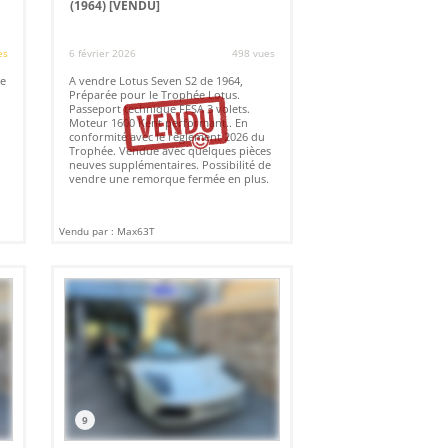
(1964)
[VENDU]
es
6 février 2026
498 vues
se
A vendre Lotus Seven S2 de 1964,
Préparée pour le Trophée Lotus.
Passeport technique FFSA 3 volets.
Moteur 1600 Kent performant.. En
conformité avec le règlement 2026 du
Trophée. Vendue avec quelques pièces
neuves supplémentaires. Possibilité de
vendre une remorque fermée en plus.
Vendu par : Max63T
9