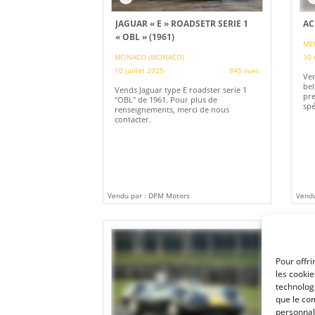
JAGUAR « E » ROADSETR SERIE 1
AC
« OBL » (1961)
ME
MONACO (MONACO)
30 
10 juillet 2025
845 vues
Ven
bel
Vends Jaguar type E roadster serie 1
pre
"OBL" de 1961. Pour plus de
spé
renseignements, merci de nous
contacter.
Vendu par : DPM Motors
Vendu
Pour offri
les cooki
technologi
que le com
personnal