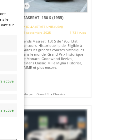
18
ront
]
MASERATI 150 S (1955)
is le
quant sur
LA JOLLA (ETATS-UNIS (USA))
es
24 septembre 2025
1 731 vues
Vends Masreati 150 S de 1955. Etat
concours. Historique lipide. Eligible à
toutes les grandes courses historiques
dans le monde. Grand Prix historique
de Monaco, Goodwood Revival,
LeMans Classic, Mille Miglia Historica,
RMMR et plus encore.
s activé
Vendu par : Grand Prix Classics
s activé