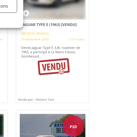
ions
8
JAGUAR TYPE E (1963)
[VENDU]
MEUDON (FRANCE)
es
14 décembre 2023
1 018 vues
Vends Jaguar Type E 3,8L roadster de
1963, a participé à Le Mans Classic,
Goodwood...
Vendu par : Historic Cars
PSD