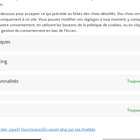
ns.
7
34
-dessous pour accepter ce qui précède ou faites des choix détaillés. Vos choix se
BRA SUPERFORMANCE MKIII
AC COBRA 289 FIA (1965)
[VENDU
 uniquement à ce site. Vous pouvez modifier vos réglages à tout moment, y compr
006)
 votre consentement, en utilisant les boutons de la politique de cookies, ou en cli
TEMSE (BELGIQUE)
e gestion du consentement en bas de l’écran.
N (FRANCE)
23 mai 2024
1 571 vu
juin 2024
544 vues
tiques
AC Cobra 289 FIA (1965). Avec PTH FIA
valable jusqu'à 2030. Construite avec
ds aux enchères Cobra
un grand souci d'authenticité. V8
erformance MKIII de 2006. Vente au
construit par Pettit Racing Engines de
hères du 21 juin 2024, à 21:00, au
New Milford, CT, et produit environ
nd Garage Trairieux, 31 rue
ing
400 bhp.
gnet, 69003 Lyon. Expositions
liques : Jeudi 20 juin 2024 de 10h à
 - Vendredi 21 juin de 10h à 18h
onnalités
Toujour
 par : Collector Car Auctions
Vendu par : Albion Motorcars
Toujour
42 000
€
ndor_count} fournisseurs
En savoir plus sur ces finalités