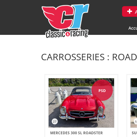
A
Accu
CARROSSERIES : ROA
PSD
27
1
MERCEDES 300 SL ROADSTER
SU