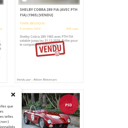
SHELBY COBRA 289 FIA (AVEC PTH
FIA) (1965)
[VENDU]
TEMSE (BELGIQUE)
es
9 octobre 2024
858 vues
Shelby Cobra 289 1965 avec PTH FIA
s
valable jusqu'au 31.12.2029. Prête pour
é
le competition historique.
à
.
Vendu par : Albion Motorcars
PSD
elles que
ces
es telles
(non-)
ionnalités