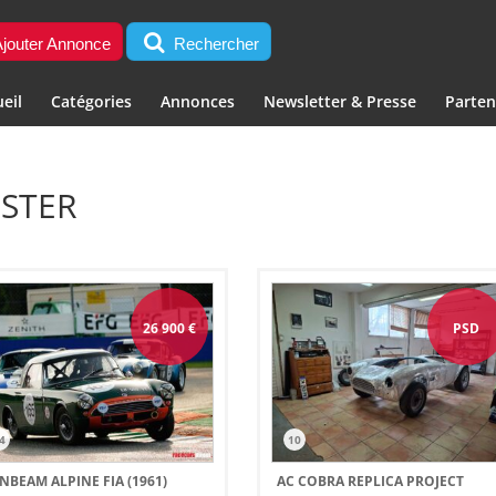
jouter Annonce
Rechercher
eil
Catégories
Annonces
Newsletter & Presse
Parten
DSTER
26 900
€
PSD
4
10
NBEAM ALPINE FIA (1961)
AC COBRA REPLICA PROJECT