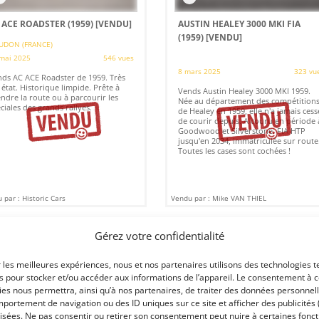
 ACE ROADSTER (1959)
[VENDU]
AUSTIN HEALEY 3000 MKI FIA
(1959)
[VENDU]
UDON (FRANCE)
mai 2025
546 vues
8 mars 2025
323 vu
ds AC ACE Roadster de 1959. Très
 état. Historique limpide. Prête à
Vends Austin Healey 3000 MKI 1959.
ndre la route ou à parcourir les
Née au département des compétition
ciales des grands rallyes.
de Healey en 1959, elle n'a jamais cess
de courir depuis. A couru en période 
Goodwood et Silverstone. FIA HTP
jusqu'en 2034, immatriculée sur route
Toutes les cases sont cochées !
 par : Historic Cars
Vendu par : Mike VAN THIEL
Gérez votre confidentialité
EOS
r les meilleures expériences, nous et nos partenaires utilisons des technologies t
es pour stocker et/ou accéder aux informations de l’appareil. Le consentement à 
es nous permettra, ainsi qu’à nos partenaires, de traiter des données personnell
portement de navigation ou des ID uniques sur ce site et afficher des publicités 
isées. Ne pas consentir ou retirer son consentement peut nuire à certaines fonct