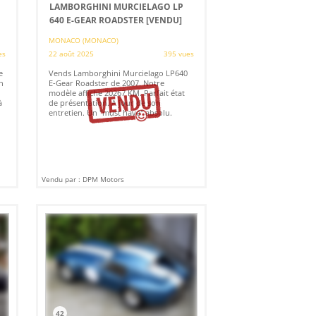
LAMBORGHINI MURCIELAGO LP
640 E-GEAR ROADSTER
[VENDU]
MONACO (MONACO)
es
22 août 2025
395 vues
e
Vends Lamborghini Murcielago LP640
n
E-Gear Roadster de 2007. Notre
modèle affiche 20267 KM. Parfait état
à
de présentation. A jour de son
entretien. Un "must have" absolu.
Vendu par : DPM Motors
42