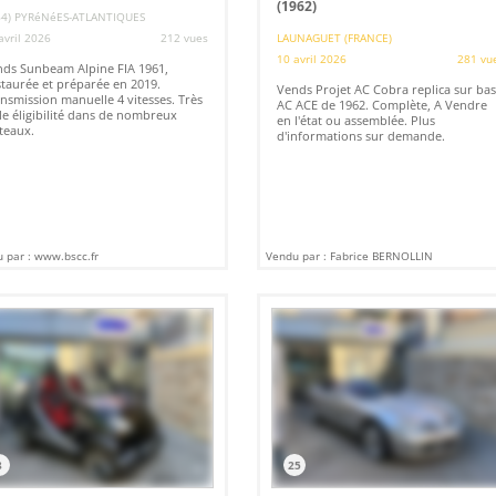
(1962)
64) PYRéNéES-ATLANTIQUES
avril 2026
212 vues
LAUNAGUET (FRANCE)
10 avril 2026
281 vu
ds Sunbeam Alpine FIA 1961,
taurée et préparée en 2019.
Vends Projet AC Cobra replica sur ba
nsmission manuelle 4 vitesses. Très
AC ACE de 1962. Complète, A Vendre
le éligibilité dans de nombreux
en l'état ou assemblée. Plus
teaux.
d'informations sur demande.
 par : www.bscc.fr
Vendu par : Fabrice BERNOLLIN
8
25