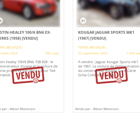
2
27
STIN-HEALEY 100/6 BN6 EX-
KOUGAR JAGUAR SPORTS MK1
RKS (1958)
[VENDU]
(1967)
[VENDU]
SE (BELGIQUE)
TEMSE (BELGIQUE)
ctobre 2023
996 vues
22 septembre 2023
1 558 vu
tin healey 100/6 BN6. PJB 828 : le
A vendre : Jaguar Kougar Sports mk1
onstrateur d'usine et la voiture de
de 1967. La voiture de demonstration
rse préparée par Works pour Ted
du constructeur Kougar Cars. Carte
rswick.
Grise Collection belge.
 par : Albion Motorcars
Vendu par : Albion Motorcars