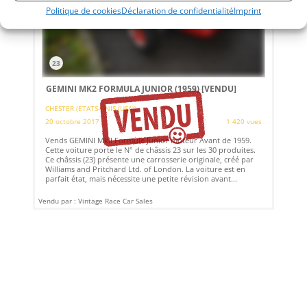
Politique de cookies
Déclaration de confidentialité
Imprint
23
GEMINI MK2 FORMULA JUNIOR (1959)
[VENDU]
CHESTER (ETATS-UNIS (USA))
20 octobre 2017
1 420 vues
Vends GEMINI MkII Formule Junior moteur Avant de 1959.
Cette voiture porte le N° de châssis 23 sur les 30 produites.
Ce châssis (23) présente une carrosserie originale, créé par
Williams and Pritchard Ltd. of London. La voiture est en
parfait état, mais nécessite une petite révision avant...
Vendu par : Vintage Race Car Sales