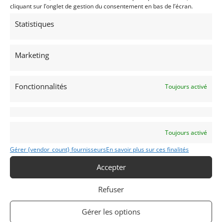
cliquant sur l’onglet de gestion du consentement en bas de l’écran.
Statistiques
18
Marketing
LOTUS 18 FORMULA JUNIOR (1959)
[VENDU]
CHESTER (ETATS-UNIS (USA))
15 novembre 2019
3 493 vues
Fonctionnalités
Toujours activé
Vends Lotus 18 de Formule Junior. Historique limpide. Très
bien entretenue. Aucun frais à prévoir. Prête à courir. Log
book depuis 1996.
Toujours activé
Vendu par : Vintage Race Car Sales
Gérer {vendor_count} fournisseurs
En savoir plus sur ces finalités
Accepter
Refuser
Gérer les options