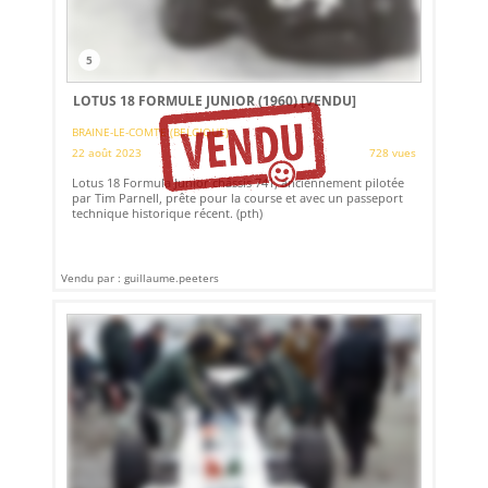
5
LOTUS 18 FORMULE JUNIOR (1960)
[VENDU]
BRAINE-LE-COMTE (BELGIQUE)
22 août 2023
728 vues
Lotus 18 Formula Junior châssis 741, anciennement pilotée
par Tim Parnell, prête pour la course et avec un passeport
technique historique récent. (pth)
Vendu par : guillaume.peeters