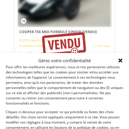
79
COOPER T56 MKII FORMULE JUNIOR
[VENDU]
SCOTTS VALLEY (ETATS-UNIS (USA))
4 novembre 2018
2 041 vues
Vends Cooper T56 MkII de Formule Junior. Ex voiture
d'usine, championne d'Europe 1961 avec Tony Maggs (Team
Gérez votre confidentialité
Tyrell). Ex Steeve McQueen. Restaurée par H&H. Prête à
courir. Grande éligibilité.
Pour offrir les meilleures expériences, nous et nos partenaires utilisons
des technologies telles que les cookies pour stocker et/ou accéder aux
informations de l’appareil. Le consentement à ces technologies nous
Vendu par : CANEPA
permettra, ainsi qu’à nos partenaires, de traiter des données
personnelles telles que le comportement de navigation ou des ID uniques
sur ce site et afficher des publicités (non-) personnalisées. Ne pas
consentir ou retirer son consentement peut nuire à certaines
fonctionnalités et fonctions.
Cliquez ci-dessous pour accepter ce qui précède ou faites des choix
détaillés. Vos choix seront appliqués uniquement à ce site. Vous pouvez
modifier vos réglages à tout moment, y compris le retrait de votre
consentement, en utilisant les boutons de la politique de cookies, ou en