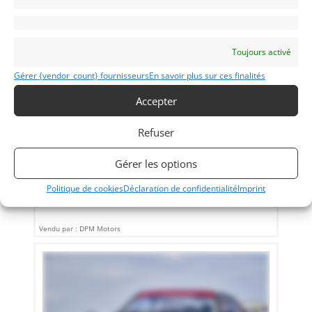
Toujours activé
Gérer {vendor_count} fournisseurs
En savoir plus sur ces finalités
13
Accepter
FORD RS 200 GROUPE B
[VENDU]
Refuser
MONACO (MONACO)
13 mai 2019
2 016 vues
Gérer les options
Vends Ford RS 200 groupe B. Excellent état de présentation
et de fonctionnement. Prête à courir.
Politique de cookies
Déclaration de confidentialité
Imprint
Vendu par : DPM Motors