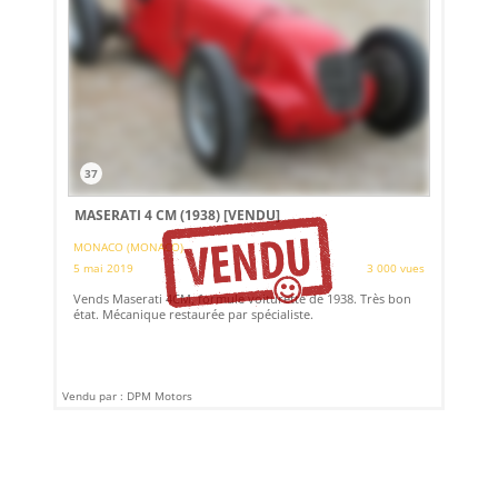
37
MASERATI 4 CM (1938)
[VENDU]
MONACO (MONACO)
5 mai 2019
3 000 vues
Vends Maserati 4CM, formule voiturette de 1938. Très bon
état. Mécanique restaurée par spécialiste.
Vendu par : DPM Motors