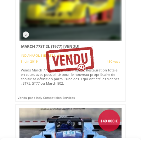
2
MARCH 77ST 2L (1977)
[VENDU]
INDIANAPOLIS (ETATS-UNIS (USA))
5 juin 2019
450 vues
Vends March 77 ST. Historique limpide. Restauration totale
en cours avec possibilité pour le nouveau propriétaire de
choisir sa définition parmi l'une des 3 qui ont été les siennes
: ST75, ST77 ou March 802.
Vendu par : Indy Competition Services
149 000
€