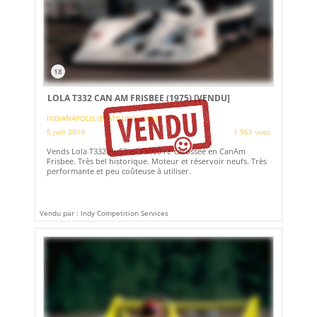
18
LOLA T332 CAN AM FRISBEE (1975)
[VENDU]
INDIANAPOLIS (ETATS-UNIS (USA))
5 juin 2019
1 965 vues
Vends Lola T332 Hu53 ex F5000 re-carossée en CanAm
Frisbee. Très bel historique. Moteur et réservoir neufs. Très
performante et peu coûteuse à utiliser.
Vendu par : Indy Competition Services