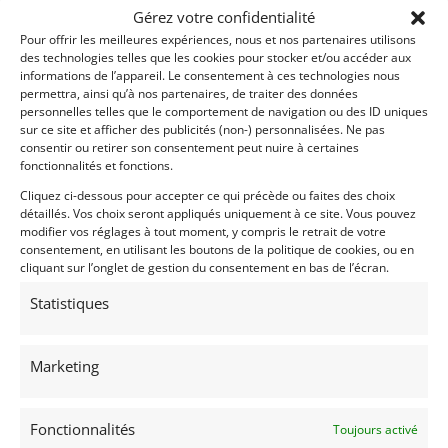
Gérez votre confidentialité
Pour offrir les meilleures expériences, nous et nos partenaires utilisons
des technologies telles que les cookies pour stocker et/ou accéder aux
informations de l’appareil. Le consentement à ces technologies nous
permettra, ainsi qu’à nos partenaires, de traiter des données
personnelles telles que le comportement de navigation ou des ID uniques
22
sur ce site et afficher des publicités (non-) personnalisées. Ne pas
consentir ou retirer son consentement peut nuire à certaines
LOLA B2K/40 LMP 675 (2000)
fonctionnalités et fonctions.
INDIANAPOLIS (ETATS-UNIS (USA))
Cliquez ci-dessous pour accepter ce qui précède ou faites des choix
19 septembre 2025
2 127 vues
détaillés. Vos choix seront appliqués uniquement à ce site. Vous pouvez
modifier vos réglages à tout moment, y compris le retrait de votre
Vends Lola B2K/40 Chassis #HU5. Cette voiture a gagné sa
classe aux 12 heures de Sebring en 2001. A participé aux 24
consentement, en utilisant les boutons de la politique de cookies, ou en
Heures du Mans. Très bien entretenue. Vient avec quelques
cliquant sur l’onglet de gestion du consentement en bas de l’écran.
pièces, dont 16 roues.
Statistiques
Vendu par : Indy Competition Services
Marketing
Fonctionnalités
Toujours activé