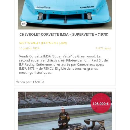
64
CHEVROLET CORVETTE IMSA « SUPERVETTE » (1978)
SCOTTS VALLEY (ETATS-UNIS (USA))
11 juillet 2024
2 873 vues
Vends Corvette IMSA "Super Vette" by Greenwood. Le
second et dernier châssis créé. Pilotée par John Paul Sr. de
JLP Racing. Entièrement restaurée par Canepa aux specs
IMSA 1978. + de 750 Cv. Eligible dans tous les grands
meetings historiques.
Vendu par : CANEPA
105 000
€