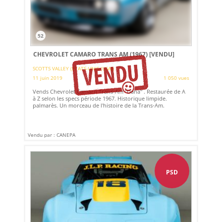
52
CHEVROLET CAMARO TRANS AM (1967)
[VENDU]
SCOTTS VALLEY (ETATS-UNIS (USA))
11 juin 2019
1 050 vues
Vends Chevrolet Camaro Trans-Am "Dana" . Restaurée de A
à Z selon les specs période 1967. Historique limpide.
palmarès. Un morceau de l'histoire de la Trans-Am.
Vendu par : CANEPA
PSD