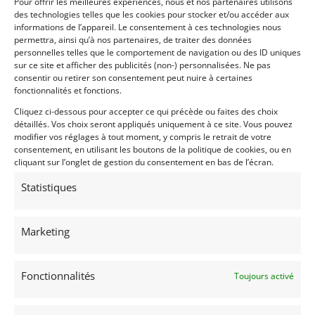
Pour offrir les meilleures expériences, nous et nos partenaires utilisons
des technologies telles que les cookies pour stocker et/ou accéder aux
informations de l’appareil. Le consentement à ces technologies nous
permettra, ainsi qu’à nos partenaires, de traiter des données
personnelles telles que le comportement de navigation ou des ID uniques
6
sur ce site et afficher des publicités (non-) personnalisées. Ne pas
consentir ou retirer son consentement peut nuire à certaines
LOTUS [CLM] LMP1 WEC 2015 (2014)
[VENDU]
fonctionnalités et fonctions.
MONACO (MONACO)
Cliquez ci-dessous pour accepter ce qui précède ou faites des choix
13 septembre 2021
3 954 vues
détaillés. Vos choix seront appliqués uniquement à ce site. Vous pouvez
modifier vos réglages à tout moment, y compris le retrait de votre
Vends Lotus LMP1 [CLM P1/01] - Caterham Le Mans ]
Championnat du monde d'endurance FIA 2015 By Kolles
consentement, en utilisant les boutons de la politique de cookies, ou en
Racing, incluant Le Man. Moteur AER V6 Biturbo. 3 ème du
cliquant sur l’onglet de gestion du consentement en bas de l’écran.
LMP1 Privé.
Statistiques
Vendu par : DPM Motors
Marketing
Fonctionnalités
Toujours activé