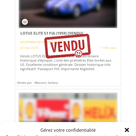
32
LOTUS ELITE S1 FIA (1959)
[VENDU]
VILLEFRANCHE/SAÔNE (FRANCE)
20 mai 2020
1 140 vues
Vends LOTUS ELITE S1 FIA de 1959. Extraordinaire
historique d'époque. L'une des premières Elite livrées aux
US. Excellente condition générale. Dossier historique très
significatif. Passeport FIA. Importante éligibilité.
Vendu par : Mecanic Gallery
Gérez votre confidentialité