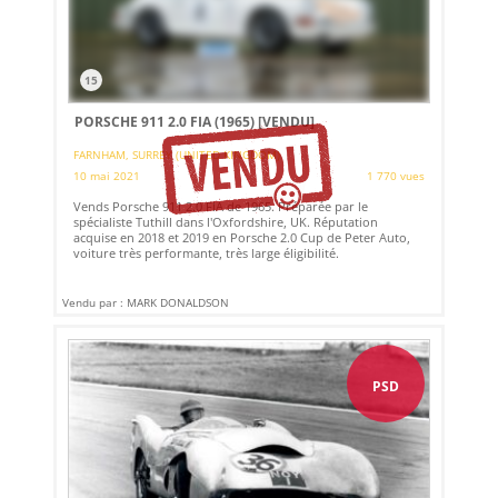
15
PORSCHE 911 2.0 FIA (1965)
[VENDU]
FARNHAM, SURREY (UNITED KINGDOM)
10 mai 2021
1 770 vues
Vends Porsche 911 2.0 FIA de 1965. Préparée par le
spécialiste Tuthill dans l'Oxfordshire, UK. Réputation
acquise en 2018 et 2019 en Porsche 2.0 Cup de Peter Auto,
voiture très performante, très large éligibilité.
Vendu par : MARK DONALDSON
PSD