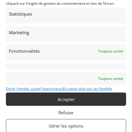
cliquant sur l’onglet de gestion du consentement en bas de l’écran.
Statistiques
20
Marketing
VAN DIEMEN GRD 376 FORMULE 3 (1976)
[VENDU]
(34) HéRAULT
Fonctionnalités
Toujours activé
28 novembre 2021
1 919 vues
Vends Van Diemen GRD de 1976 - VIN # 376-F3-102.
Historique limpide, pilotée notamment par Jean-Louis
SCHLESSER au Grand Prix de Monaco 1976. Entièrement
restaurée par spécialistes, seulement 2h de roulage depuis.
PTH à mettre à jour.
Toujours activé
Vendu par : Classic Racing Experience
Gérer {vendor_count} fournisseurs
En savoir plus sur ces finalités
Accepter
Refuser
Gérer les options