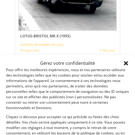
18
LOTUS-BRISTOL MK X (1955)
LONDON (ROYAUME-UNI (UK))
18 mars 2021
1 956 vues
Vends Lotus-Bristol MK X châssis N° 90 de 1955. 3e des 6
Gérez votre confidentialité
unités construites par Lotus Engineering Company,
véritable morceau d'histoire. Remise en service pour le
Pour offrir les meilleures expériences, nous et nos partenaires utilisons
Goodwood Members’ Meeting 2019, large éligibilité.
des technologies telles que les cookies pour stocker et/ou accéder aux
informations de l’appareil. Le consentement à ces technologies nous
Vendu par : Automobiles Historiques
permettra, ainsi qu’à nos partenaires, de traiter des données
personnelles telles que le comportement de navigation ou des ID uniques
sur ce site et afficher des publicités (non-) personnalisées. Ne pas
consentir ou retirer son consentement peut nuire à certaines
fonctionnalités et fonctions.
Cliquez ci-dessous pour accepter ce qui précède ou faites des choix
détaillés. Vos choix seront appliqués uniquement à ce site. Vous pouvez
modifier vos réglages à tout moment, y compris le retrait de votre
consentement, en utilisant les boutons de la politique de cookies, ou en