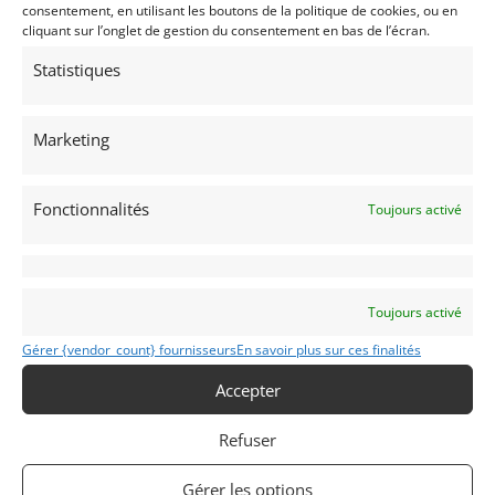
consentement, en utilisant les boutons de la politique de cookies, ou en
cliquant sur l’onglet de gestion du consentement en bas de l’écran.
Statistiques
15
Marketing
VOLKSWAGEN SCIROCCO GTI FIA (1977)
[VENDU]
Fonctionnalités
Toujours activé
12 novembre 2022
2 447 vues
Vends Volkswagen Scirocco GTI FIA. Voiture régulièrement
vainqueur de la coupe Heritage Touring Peter Auto. PTH FIA
Valable jusqu'en 2026. Immatriculation française. Prête à
courir.
Toujours activé
Vendu par : Mike VAN THIEL
Gérer {vendor_count} fournisseurs
En savoir plus sur ces finalités
Accepter
Refuser
Gérer les options