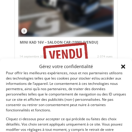
3
MINI KAD 16V – SALOON CAR (1990)
[VENDU]
14 septembre 2022
2 074 vues
Vends Mini Miglia KAD 16V Saloon Car. Voiture unique : 200
Gérez votre confidentialité
Cv, 590 Kg, boite crabots... Eligible Saloon Car.
Pour offrir les meilleures expériences, nous et nos partenaires utilisons
des technologies telles que les cookies pour stocker et/ou accéder aux
informations de l’appareil. Le consentement à ces technologies nous
permettra, ainsi qu’à nos partenaires, de traiter des données
Vendu par : WG British Racing
personnelles telles que le comportement de navigation ou des ID uniques
sur ce site et afficher des publicités (non-) personnalisées. Ne pas
consentir ou retirer son consentement peut nuire à certaines
fonctionnalités et fonctions.
Cliquez ci-dessous pour accepter ce qui précède ou faites des choix
détaillés. Vos choix seront appliqués uniquement à ce site. Vous pouvez
modifier vos réglages à tout moment, y compris le retrait de votre