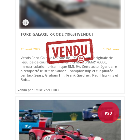
15
FORD GALAXIE R-CODE (1963)
[VENDU]
19 août 2022
1 741 vues
Vends Ford Galaxie R-Code de 1963. Voiture originale de
l'équipe de course Ex-Willment, châssis 3N66R143030,
immatriculation britannique BML 9A. Cette auto légendaire
a remporté le British Saloon Championship et fut pilotée
par Jack Sears, Graham Hill, Frank Gardner, Paul Hawkins et
Bob...
Vendu par : Mike VAN THIEL
PSD