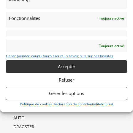
Fonctionnalités
Toujours activé
Toujours activé
INFORMATIONS
Gérer {vendor_count} fournisseurs
En savoir plus sur ces finalités
Mentions Légales
Accepter
Déclaration de confidentialité (UE)
Refuser
Politique de cookies (UE)
Imprint
Gérer les options
Politique de cookies
Déclaration de confidentialité
Imprint
CATÉGORIES D’ANNONCES
AUTO
DRAGSTER