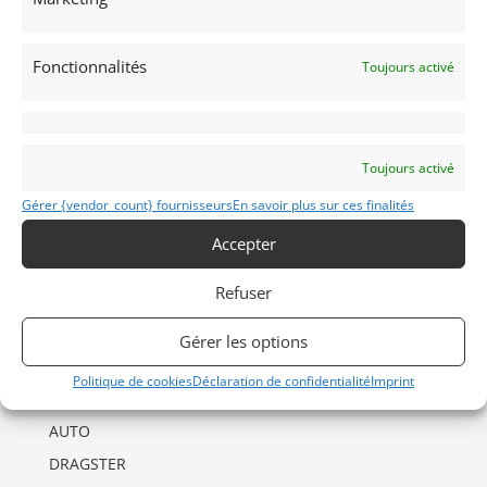
Fonctionnalités
Toujours activé
Toujours activé
INFORMATIONS
Gérer {vendor_count} fournisseurs
En savoir plus sur ces finalités
Mentions Légales
Accepter
Déclaration de confidentialité (UE)
Refuser
Politique de cookies (UE)
Imprint
Gérer les options
Politique de cookies
Déclaration de confidentialité
Imprint
CATÉGORIES D’ANNONCES
AUTO
DRAGSTER