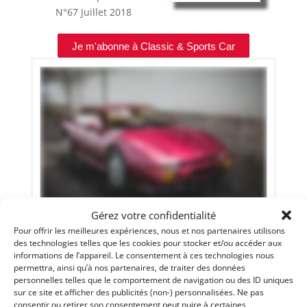
N°67
Juillet 2018
Je m'abonne à Classic & Sports Car
Gérez votre confidentialité
13
Pour offrir les meilleures expériences, nous et nos partenaires utilisons
des technologies telles que les cookies pour stocker et/ou accéder aux
VENTURI 260 TRANSCUP (1993)
[VENDU]
informations de l’appareil. Le consentement à ces technologies nous
permettra, ainsi qu’à nos partenaires, de traiter des données
MONACO (MONACO)
personnelles telles que le comportement de navigation ou des ID uniques
15 mai 2018
2 714 vues
sur ce site et afficher des publicités (non-) personnalisées. Ne pas
Vends VENTURI 260 TRANSCUP 1993. N° 11/17. Etat neuf : 220
consentir ou retirer son consentement peut nuire à certaines