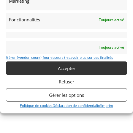
Marketing
Vends Jensen Interceptor III. 1972, Matching Numbers.
Restauration intégrale par spécialiste de la marque. Conduite
à gauche !
Fonctionnalités
Toujours activé
Vendu par : Vintage Race Car Sales
Toujours activé
Gérer {vendor_count} fournisseurs
En savoir plus sur ces finalités
Accepter
Refuser
Gérer les options
Politique de cookies
Déclaration de confidentialité
Imprint