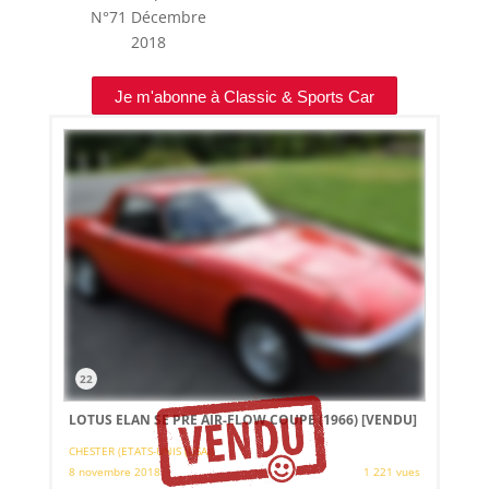
N°71
Décembre
2018
Je m'abonne à Classic & Sports Car
22
LOTUS ELAN SE PRE AIR-FLOW COUPE (1966)
[VENDU]
CHESTER (ETATS-UNIS (USA))
8 novembre 2018
1 221 vues