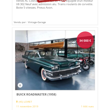
Vends AC Cobra Replique 427 de 1979. Equipée d'un moteur
V8 302 Neuf avec admission alu. Trains roulants de corvette.
Boite 5 vitesses. Pneus Avon.
Vendu par : Vintage-Garage
34 000
€
6
BUICK ROADMASTER (1958)
(45) LOIRET
11 novembre 2019
1 666 vues