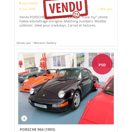
(69) RHôNE
8 juin 2020
1 968 vues
Vends PORSCHE 996 GT3 RS de 2004. Le "track toy" ultime.
Faible kilométrage d'origine. Matching numbers. Modèle
collector, idéal pour trackdays. Carnet et factures.
Vendu par : Mecanic Gallery
PSD
3
PORSCHE 964 (1993)