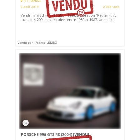
(51) MARNE
6 août 2019
2 068 vues
Vends mini Schmith/hrubon 1980. Décoration "Pau Smith".
L'une des 200 immatriculées entre 1980 et 1987. Un must !
Vendu par : Franco LEMBO
32
PORSCHE 996 GT3 RS (2004)
[VENDU]