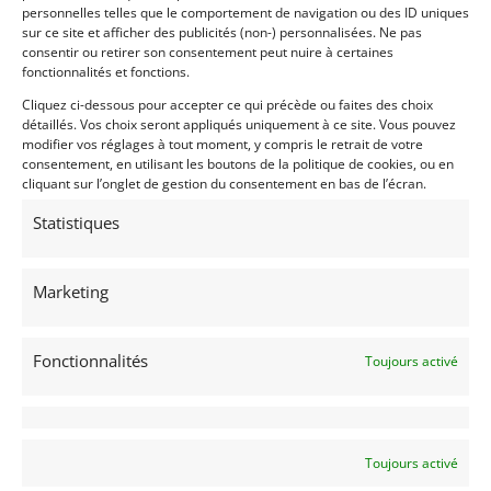
13 novembre 2019
300 vues
personnelles telles que le comportement de navigation ou des ID uniques
sur ce site et afficher des publicités (non-) personnalisées. Ne pas
FORD Mustang Cabriolet 1966. Moteur V8, boîte
automatique. Entièrement restaurée. Absolument rien à
consentir ou retirer son consentement peut nuire à certaines
prévoir.
fonctionnalités et fonctions.
Cliquez ci-dessous pour accepter ce qui précède ou faites des choix
détaillés. Vos choix seront appliqués uniquement à ce site. Vous pouvez
Vendu par : Vintage-Garage
modifier vos réglages à tout moment, y compris le retrait de votre
consentement, en utilisant les boutons de la politique de cookies, ou en
cliquant sur l’onglet de gestion du consentement en bas de l’écran.
7 900
€
Statistiques
Marketing
Fonctionnalités
Toujours activé
6
JAGUAR XJ6 SERIE 3 (1986)
Toujours activé
(45) LOIRET