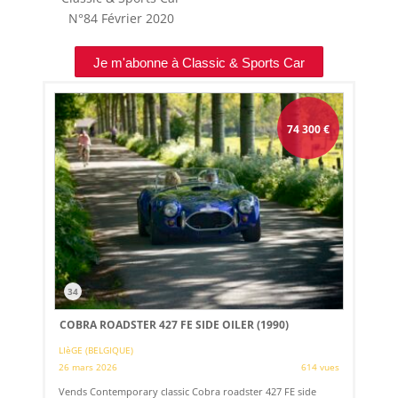
N°84
Février 2020
Je m'abonne à Classic & Sports Car
74 300
€
34
COBRA ROADSTER 427 FE SIDE OILER (1990)
LIèGE (BELGIQUE)
26 mars 2026
614 vues
Vends Contemporary classic Cobra roadster 427 FE side