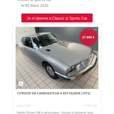
N°85
Mars 2020
Je m'abonne à Classic & Sports Car
21 900
€
5
CITROEN SM CARBURATEUR A RESTAURER (1972)
8 juin 2020
1 506 vues
Vends Citroen SM à carburateur. Voiture à restaurer sous