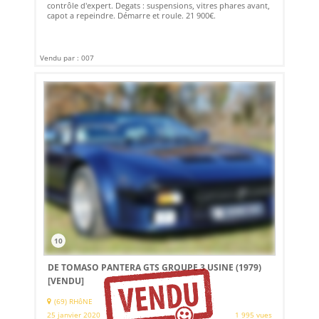
contrôle d'expert. Degats : suspensions, vitres phares avant,
capot a repeindre. Démarre et roule. 21 900€.
Vendu par : 007
10
DE TOMASO PANTERA GTS GROUPE 3 USINE (1979)
[VENDU]
(69) RHôNE
25 janvier 2020
1 995 vues