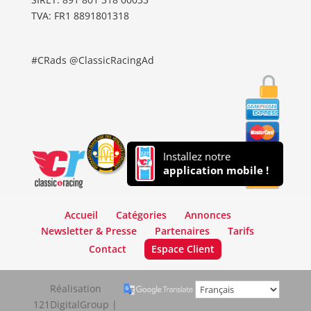
TVA: FR1 8891801318
#CRads @ClassicRacingAd
Installez notre
application mobile !
Accueil
Catégories
Annonces
Newsletter & Presse
Partenaires
Tarifs
Contact
Espace Client
Réalisation
121DigitalGroup |