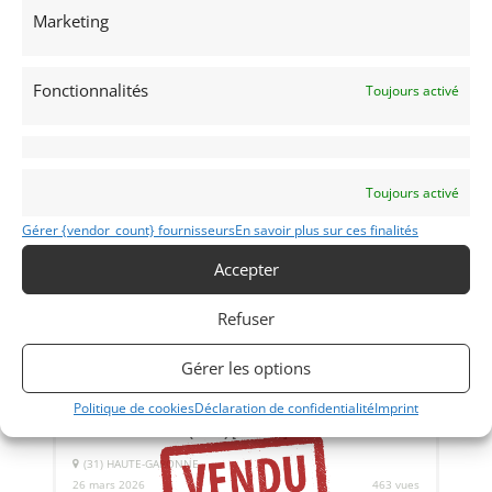
Vends Très rare cabriolet Costello. Authentique et certifiée
Marketing
par Ken Costello. Moteur V8 3L9 préparé par Oselli, 240 cv
pour 830 kilos. Différentiel à glissement limité, BV 4 +
overdrive. Pour connaisseur uniquement.
Fonctionnalités
Toujours activé
Vendu par : Gironde Grieul
Toujours activé
Gérer {vendor_count} fournisseurs
En savoir plus sur ces finalités
Accepter
Refuser
Gérer les options
8
Politique de cookies
Déclaration de confidentialité
Imprint
VOLVO P 1800 ES (1972)
[VENDU]
(31) HAUTE-GARONNE
26 mars 2026
463 vues