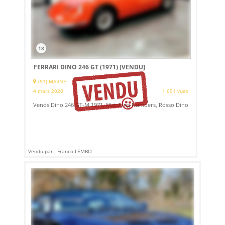
18
FERRARI DINO 246 GT (1971)
[VENDU]
(51) MARNE
4 mars 2020
1 651 vues
Vends Dino 246 GT-M 1971, Matching Numbers, Rosso Dino
Vendu par : Franco LEMBO