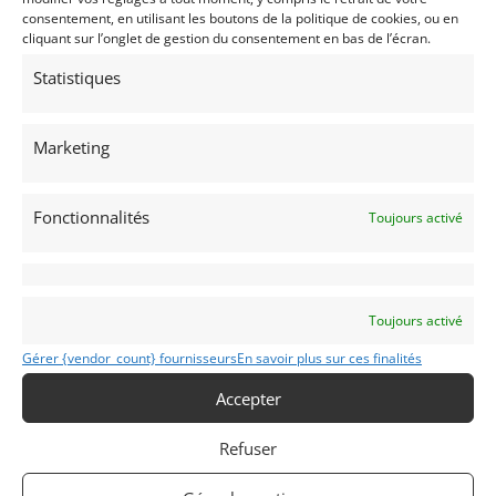
consentement, en utilisant les boutons de la politique de cookies, ou en
cliquant sur l’onglet de gestion du consentement en bas de l’écran.
Statistiques
Marketing
MG B V8 COSTELLO (1973)
Fonctionnalités
(49) MAINE-ET-LOIRE
Toujours activé
23 janvier 2020
849 vues
Vends Très rare cabriolet Costello. Authentique et certifiée
par Ken Costello. Moteur V8 3L9 préparé par Oselli, 240 cv
pour 830 kilos. Différentiel à glissement limité, BV 4 +
overdrive. Pour connaisseur uniquement.
Toujours activé
Gérer {vendor_count} fournisseurs
En savoir plus sur ces finalités
Vendu par : Gironde Grieul
Accepter
Refuser