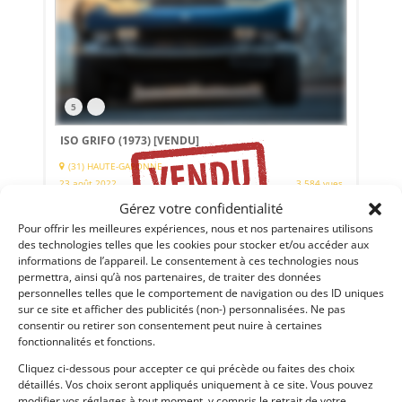
5
ISO GRIFO (1973)
[VENDU]
(31) HAUTE-GARONNE
23 août 2022
3 584 vues
Gérez votre confidentialité
Vends ISO Grifo Série II de 01/1973. 1ère main - Châssis 410
sur 411 produits. Carte grise française collection - Expertise.
Pour offrir les meilleures expériences, nous et nos partenaires utilisons
des technologies telles que les cookies pour stocker et/ou accéder aux
informations de l’appareil. Le consentement à ces technologies nous
permettra, ainsi qu’à nos partenaires, de traiter des données
Vendu par : Garage Concept Store
personnelles telles que le comportement de navigation ou des ID uniques
sur ce site et afficher des publicités (non-) personnalisées. Ne pas
consentir ou retirer son consentement peut nuire à certaines
fonctionnalités et fonctions.
45 000
€
Cliquez ci-dessous pour accepter ce qui précède ou faites des choix
détaillés. Vos choix seront appliqués uniquement à ce site. Vous pouvez
modifier vos réglages à tout moment, y compris le retrait de votre