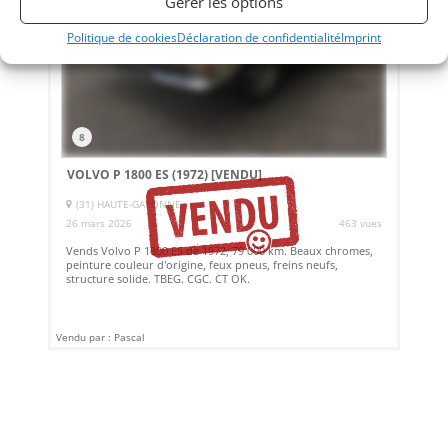
Gérer les options
Politique de cookies
Déclaration de confidentialité
Imprint
8
VOLVO P 1800 ES (1972)
[VENDU]
(31) HAUTE-GARONNE
26 mars 2026
463 vues
Vends Volvo P 1800 ES de 1972, 79 000 km. Beaux chromes,
peinture couleur d'origine, feux pneus, freins neufs,
structure solide. TBEG. CGC. CT OK.
Vendu par : Pascal