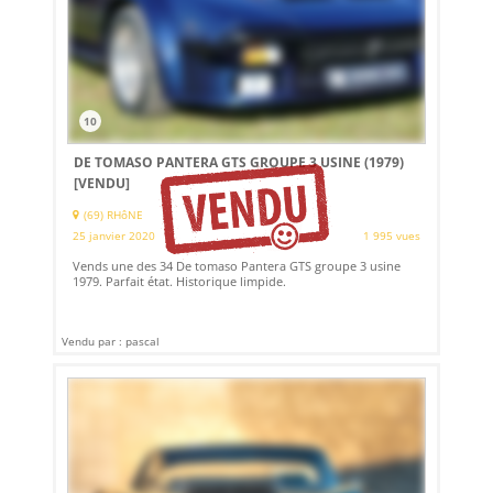
10
DE TOMASO PANTERA GTS GROUPE 3 USINE (1979)
[VENDU]
(69) RHôNE
25 janvier 2020
1 995 vues
Vends une des 34 De tomaso Pantera GTS groupe 3 usine
1979. Parfait état. Historique limpide.
Vendu par : pascal