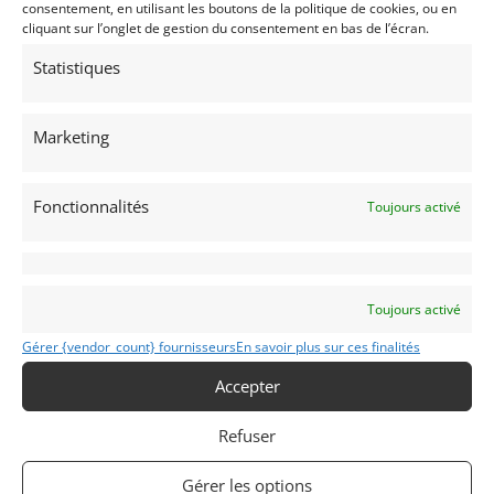
consentement, en utilisant les boutons de la politique de cookies, ou en
cliquant sur l’onglet de gestion du consentement en bas de l’écran.
Statistiques
Marketing
MG B V8 COSTELLO (1973)
Fonctionnalités
(49) MAINE-ET-LOIRE
Toujours activé
23 janvier 2020
849 vues
Vends Très rare cabriolet Costello. Authentique et certifiée
par Ken Costello. Moteur V8 3L9 préparé par Oselli, 240 cv
pour 830 kilos. Différentiel à glissement limité, BV 4 +
overdrive. Pour connaisseur uniquement.
Toujours activé
Gérer {vendor_count} fournisseurs
En savoir plus sur ces finalités
Vendu par : Gironde Grieul
Accepter
Refuser
Gérer les options