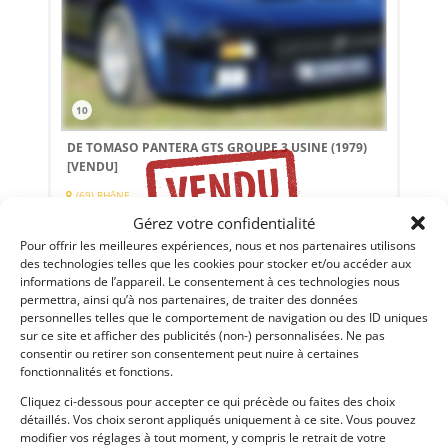
10
DE TOMASO PANTERA GTS GROUPE 3 USINE (1979)
[VENDU]
(69) RHôNE
25 janvier 2020
1 994 vues
Gérez votre confidentialité
Vends une des 34 De tomaso Pantera GTS groupe 3 usine
Pour offrir les meilleures expériences, nous et nos partenaires utilisons
1979. Parfait état. Historique limpide.
des technologies telles que les cookies pour stocker et/ou accéder aux
informations de l’appareil. Le consentement à ces technologies nous
permettra, ainsi qu’à nos partenaires, de traiter des données
Vendu par : pascal
personnelles telles que le comportement de navigation ou des ID uniques
sur ce site et afficher des publicités (non-) personnalisées. Ne pas
consentir ou retirer son consentement peut nuire à certaines
fonctionnalités et fonctions.
45 000
€
Cliquez ci-dessous pour accepter ce qui précède ou faites des choix
détaillés. Vos choix seront appliqués uniquement à ce site. Vous pouvez
modifier vos réglages à tout moment, y compris le retrait de votre