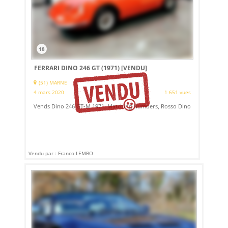
18
FERRARI DINO 246 GT (1971)
[VENDU]
(51) MARNE
4 mars 2020
1 651 vues
Vends Dino 246 GT-M 1971, Matching Numbers, Rosso Dino
Vendu par : Franco LEMBO