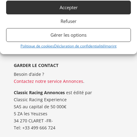
Accepter
DRAGSTER
MOTO
Refuser
VENTES AUX ENCHERES
Gérer les options
AUTOMOBILIA
PIÈCES DÉTACHÉES
Politique de cookies
Déclaration de confidentialité
Imprint
GARDER LE CONTACT
Besoin d’aide ?
Contactez notre service Annonces
.
Classic Racing Annonces
est édité par
Classic Racing Experience
SAS au capital de 50 000€
5 ZA les Yeuzses
34 270 CLARET -FR-
Tel: ‭+33 499 666 724‬