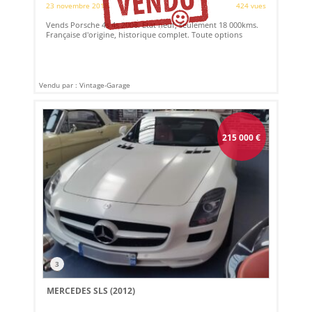
23 novembre 2018
424 vues
Vends Porsche 4s 4s 2008. Etat neuf, seulement 18 000kms.
Française d'origine, historique complet. Toute options
Vendu par : Vintage-Garage
215 000
€
3
MERCEDES SLS (2012)