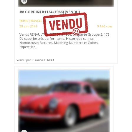
19
R8 GORDINI R1134 (1966)
[VENDU]
REIMS (FRANCE)
25 juin 2018
9 940 vues
Vends RENAULT R8 GORDINI 1966, préparée Groupe 5. 175
Cv superbe très performante. Historique connu.
Nombreuses factures. Matching Numbers et Colors.
Expertisée.
Vendu par : Franco LEMBO