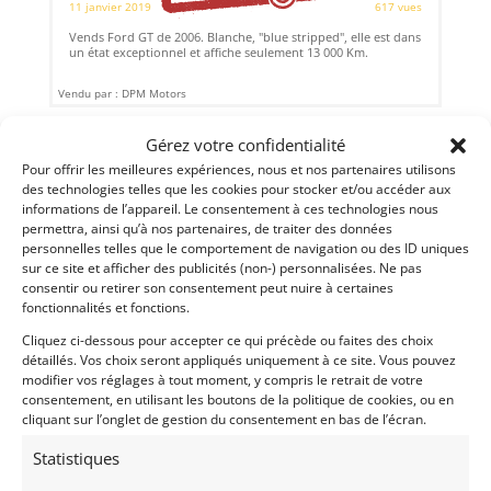
11 janvier 2019
617 vues
Vends Ford GT de 2006. Blanche, "blue stripped", elle est dans
un état exceptionnel et affiche seulement 13 000 Km.
Vendu par : DPM Motors
Gérez votre confidentialité
Pour offrir les meilleures expériences, nous et nos partenaires utilisons
des technologies telles que les cookies pour stocker et/ou accéder aux
informations de l’appareil. Le consentement à ces technologies nous
permettra, ainsi qu’à nos partenaires, de traiter des données
personnelles telles que le comportement de navigation ou des ID uniques
sur ce site et afficher des publicités (non-) personnalisées. Ne pas
consentir ou retirer son consentement peut nuire à certaines
fonctionnalités et fonctions.
Cliquez ci-dessous pour accepter ce qui précède ou faites des choix
détaillés. Vos choix seront appliqués uniquement à ce site. Vous pouvez
modifier vos réglages à tout moment, y compris le retrait de votre
10
consentement, en utilisant les boutons de la politique de cookies, ou en
cliquant sur l’onglet de gestion du consentement en bas de l’écran.
CROSSLÉ 90F – CLASSIC RACING SCHOOL (2017)
[VENDU]
Statistiques
CLERMONT-FERRAND (FRANCE)