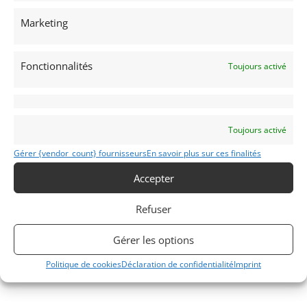
3 janvier 2019
5 642 vues
Marketing
Vends monoplace Crosslé 90F châssis 90F-17-03. L'un des 7
châssis/11, éligible à la convention de gestion avec l'école
Classic Racing School qui permet de bénéficier d'un loyer
trimestriel de la voiture. Une opportunité unique à ne pas
Fonctionnalités
manquer !
Toujours activé
Vendu par : Classic Racing School
Toujours activé
Gérer {vendor_count} fournisseurs
En savoir plus sur ces finalités
Accepter
Refuser
Gérer les options
Politique de cookies
Déclaration de confidentialité
Imprint