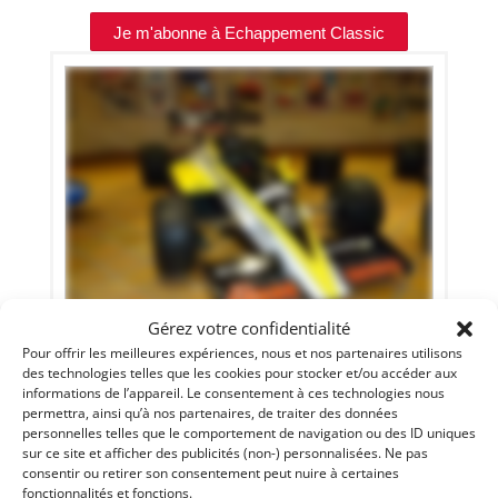
Je m'abonne à Echappement Classic
13
Gérez votre confidentialité
Pour offrir les meilleures expériences, nous et nos partenaires utilisons
RENAULT – FORMULE 1 RE60 (1985)
[VENDU]
des technologies telles que les cookies pour stocker et/ou accéder aux
informations de l’appareil. Le consentement à ces technologies nous
MONACO
permettra, ainsi qu’à nos partenaires, de traiter des données
30 mai 2017
4 752 vues
personnelles telles que le comportement de navigation ou des ID uniques
1985. Moteur 1492cc V6 TURBO.
sur ce site et afficher des publicités (non-) personnalisées. Ne pas
consentir ou retirer son consentement peut nuire à certaines
fonctionnalités et fonctions.