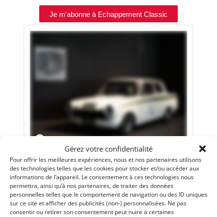
Je m'abonne à Echappement Classic
14
Gérez votre confidentialité
FORD CORTINA LOTUS MK1 (1963)
[VENDU]
Pour offrir les meilleures expériences, nous et nos partenaires utilisons
des technologies telles que les cookies pour stocker et/ou accéder aux
(69) RHôNE
informations de l’appareil. Le consentement à ces technologies nous
17 décembre 2018
1 358 vues
permettra, ainsi qu’à nos partenaires, de traiter des données
Vends FORD CORTINA LOTUS MK1 de 1963. Entièrement
personnelles telles que le comportement de navigation ou des ID uniques
restaurée et préparée à la compétition. Régulière
sur ce site et afficher des publicités (non-) personnalisées. Ne pas
participante du Tour Auto. PTH FIA.
consentir ou retirer son consentement peut nuire à certaines