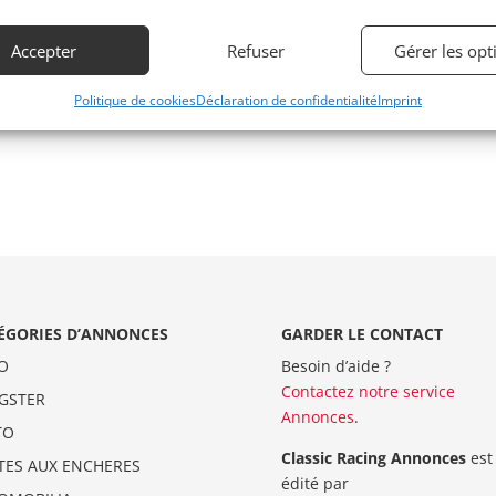
Accepter
Refuser
Gérer les opt
Politique de cookies
Déclaration de confidentialité
Imprint
ÉGORIES D’ANNONCES
GARDER LE CONTACT
O
Besoin d’aide ?
Contactez notre service
GSTER
Annonces
.
TO
Classic Racing Annonces
est
TES AUX ENCHERES
édité par