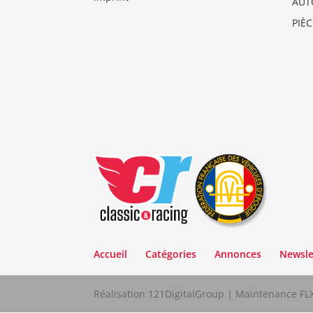
AUT
PIÈ
Accueil
Catégories
Annonces
Newsle
Réalisation 121DigitalGroup | Maintenance F