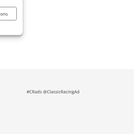
ions
#CRads @ClassicRacingAd