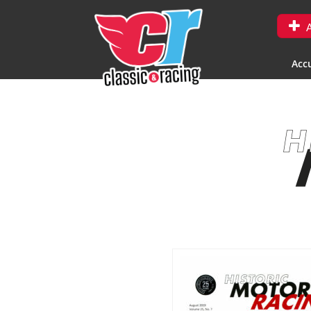
A
Accu