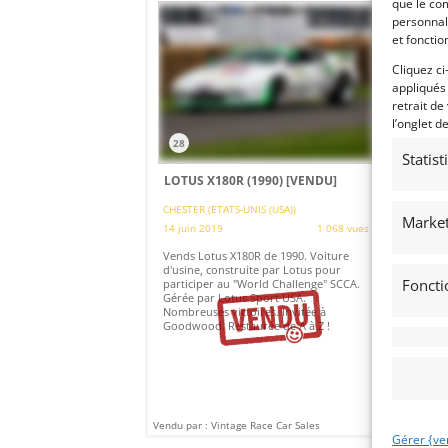
que le com
personnal
et fonctio
Cliquez ci
appliqués
retrait de
l’onglet d
28
2
Statis
LOTUS X180R (1990)
[VENDU]
FO
[V
CHESTER (ETATS-UNIS (USA))
Market
14 juin 2019
1 068 vues
(
4 j
Vends Lotus X180R de 1990. Voiture
d'usine, construite par Lotus pour
Ve
Foncti
participer au "World Challenge" SCCA.
196
Gérée par Lotus Sport USA.
Idé
Nombreuses victoires. Invitée à
de 
Goodwood. Restaurée de A à Z !
Tou
Vendu par : Vintage Race Car Sales
Vendu
Gérer {ve