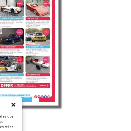
elles que
ces
es telles