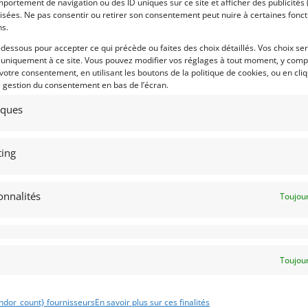
portement de navigation ou des ID uniques sur ce site et afficher des publicités 
isées. Ne pas consentir ou retirer son consentement peut nuire à certaines fonct
ns.
70 000
€
-dessous pour accepter ce qui précède ou faites des choix détaillés. Vos choix se
 uniquement à ce site. Vous pouvez modifier vos réglages à tout moment, y compr
 votre consentement, en utilisant les boutons de la politique de cookies, ou en cli
e gestion du consentement en bas de l’écran.
8
4
tiques
RD MUSTANG 289 VHRS (1967)
ALFA-ROMEO-SPIDER-VELOCE-
ENDU]
SWB-11 (1976)
ing
69) RHôNE
HENLEY ON THAMES (ROYAUME-UNI (UK)
uillet 2019
1 333 vues
1 août 2026
960 vu
nds FORD MUSTANG 289 VHRS de
Vends March 763 1976. F3 Classic.
onnalités
Toujour
7. Préparation de belle qualité.
Moteur Toyota Novamotor. Prête po
ale pour participer à des épreuves
la saison : Moteur 0KM, Réservoirs
VHRS. Régulière participante du
souples OK. PTH Valide.
r de Corse Historique.
Toujour
 par : Mecanic Gallery
Vendu par : hambledublin
ndor_count} fournisseurs
En savoir plus sur ces finalités