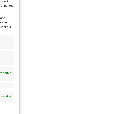
(non-)
ionnalités
ront
is le
quant sur
)
es
s activé
ur
s activé