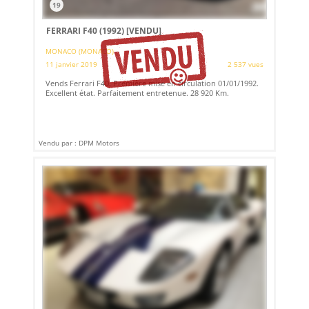
19
FERRARI F40 (1992)
[VENDU]
MONACO (MONACO)
11 janvier 2019
2 537 vues
Vends Ferrari F40. Première mise en circulation 01/01/1992.
Excellent état. Parfaitement entretenue. 28 920 Km.
Vendu par : DPM Motors