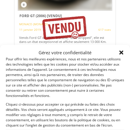
9
FORD GT (2006)
[VENDU]
MONACO (MONACO)
11 janvier 2019
617 vues
Vends Ford GT de 2006. Blanche, "blue stripped", elle est
dans un état exceptionnel et affiche seulement 13 000 Km.
Gérez votre confidentialité
Pour offrir les meilleures expériences, nous et nos partenaires utilisons
Vendu par : DPM Motors
des technologies telles que les cookies pour stocker et/ou accéder aux
informations de l’appareil. Le consentement à ces technologies nous
permettra, ainsi qu’à nos partenaires, de traiter des données
personnelles telles que le comportement de navigation ou des ID uniques
sur ce site et afficher des publicités (non-) personnalisées. Ne pas
consentir ou retirer son consentement peut nuire à certaines
fonctionnalités et fonctions.
Cliquez ci-dessous pour accepter ce qui précède ou faites des choix
détaillés. Vos choix seront appliqués uniquement à ce site. Vous pouvez
modifier vos réglages à tout moment, y compris le retrait de votre
consentement, en utilisant les boutons de la politique de cookies, ou en
cliquant sur l’onglet de gestion du consentement en bas de l’écran.