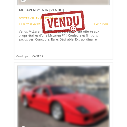
MCLAREN P1 GTR
[VENDU]
SCOTTS VALLEY (ETATS-UNIS (USA))
11 janvier 2019
1 247 vues
Vends McLaren P1 GTR de 2016. Seulement offerte aux
propriétaires d'une McLaren P1 ! Couleurs et finitions
exclusives. Concours. Rare. Désirable. Extraordinaire !
Vendu par : CANEPA