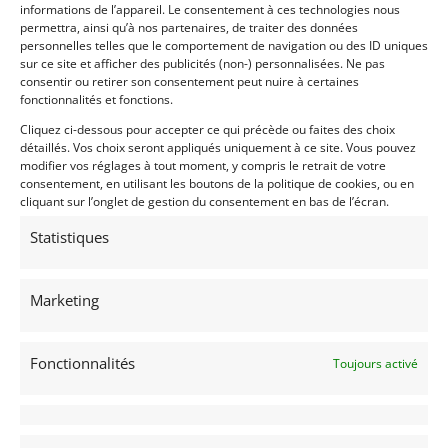
informations de l’appareil. Le consentement à ces technologies nous
22
permettra, ainsi qu’à nos partenaires, de traiter des données
personnelles telles que le comportement de navigation ou des ID uniques
PORSCHE 911 CARRERA RS (1973)
[VENDU]
sur ce site et afficher des publicités (non-) personnalisées. Ne pas
SCOTTS VALLEY (ETATS-UNIS (USA))
consentir ou retirer son consentement peut nuire à certaines
fonctionnalités et fonctions.
8 novembre 2019
1 195 vues
Vends Porsche Carrera 2,7 RS de 1973. Restaurée en 2009
Cliquez ci-dessous pour accepter ce qui précède ou faites des choix
chez Gunnar Racing jusqu'au moindre boulon. Strictement
détaillés. Vos choix seront appliqués uniquement à ce site. Vous pouvez
"Matching Numbers". Xxtraordinairement désirable !
modifier vos réglages à tout moment, y compris le retrait de votre
consentement, en utilisant les boutons de la politique de cookies, ou en
cliquant sur l’onglet de gestion du consentement en bas de l’écran.
Vendu par : CANEPA
Statistiques
Marketing
Fonctionnalités
Toujours activé