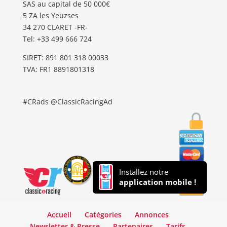
SAS au capital de 50 000€
5 ZA les Yeuzses
34 270 CLARET -FR-
Tel: ‭+33 499 666 724‬
SIRET: 891 801 318 00033
TVA: FR1 8891801318
#CRads @ClassicRacingAd
Installez notre
application mobile !
Accueil
Catégories
Annonces
Newsletter & Presse
Partenaires
Tarifs