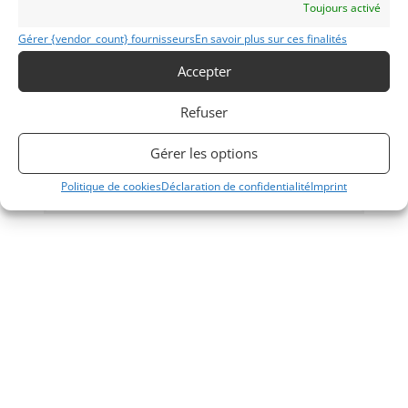
Toujours activé
7
Gérer {vendor_count} fournisseurs
En savoir plus sur ces finalités
AC COBRA REPLICA 427 (1979)
[VENDU]
Accepter
(45) LOIRET
13 novembre 2019
891 vues
Refuser
Vends AC Cobra Replique 427 de 1979. Equipée d'un moteur
V8 302 Neuf avec admission alu. Trains roulants de corvette.
Boite 5 vitesses. Pneus Avon.
Gérer les options
Politique de cookies
Déclaration de confidentialité
Imprint
Vendu par : Vintage-Garage