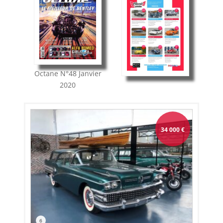
Octane
N°48
Janvier
2020
34 000
€
6