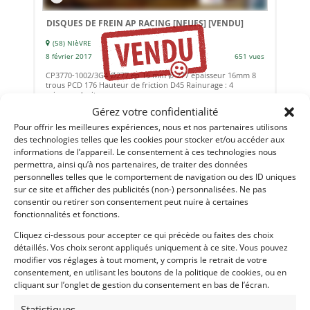
DISQUES DE FREIN AP RACING [NEUFS]
[VENDU]
(58) NIèVRE
8 février 2017
651 vues
CP3770-1002/3G4 Ø277 ep 16 mm Ø 277 épaisseur 16mm 8
trous PCD 176 Hauteur de friction D45 Rainurage : 4
rainures droites
Gérez votre confidentialité
Pour offrir les meilleures expériences, nous et nos partenaires utilisons
Vendu par : Danielsonequipement
des technologies telles que les cookies pour stocker et/ou accéder aux
informations de l’appareil. Le consentement à ces technologies nous
permettra, ainsi qu’à nos partenaires, de traiter des données
personnelles telles que le comportement de navigation ou des ID uniques
sur ce site et afficher des publicités (non-) personnalisées. Ne pas
consentir ou retirer son consentement peut nuire à certaines
fonctionnalités et fonctions.
Cliquez ci-dessous pour accepter ce qui précède ou faites des choix
détaillés. Vos choix seront appliqués uniquement à ce site. Vous pouvez
modifier vos réglages à tout moment, y compris le retrait de votre
consentement, en utilisant les boutons de la politique de cookies, ou en
cliquant sur l’onglet de gestion du consentement en bas de l’écran.
Statistiques