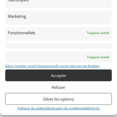
Marketing
Fonctionnalités
Toujours activé
Toujours activé
Gérer {vendor_count} fournisseurs
En savoir plus sur ces finalités
Accepter
INFORMATIONS
Refuser
Mentions Légales
Déclaration de confidentialité (UE)
Gérer les options
Politique de cookies (UE)
Politique de cookies
Déclaration de confidentialité
Imprint
Imprint