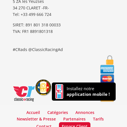
5 ZA les Yeuzses
34 270 CLARET -FR-
Tel: ‭+33 499 666 724‬
SIRET: 891 801 318 00033
TVA: FR1 8891801318
#CRads @ClassicRacingAd
Installez notre
application mobile !
Accueil
Catégories
Annonces
Newsletter & Presse
Partenaires
Tarifs
Contact
Espace Client