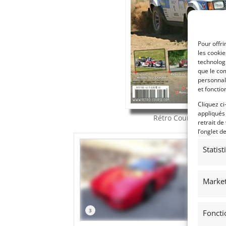
Pour offri
les cooki
technologi
que le com
personnal
et fonctio
Cliquez ci
appliqués
Rétro Course
N°163
J
retrait de
l’onglet d
Statis
Market
3
Foncti