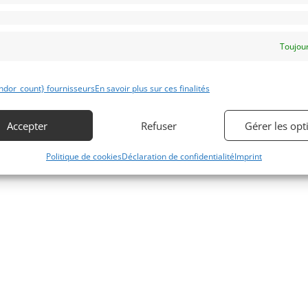
Toujour
ndor_count} fournisseurs
En savoir plus sur ces finalités
Accepter
Refuser
Gérer les opt
Politique de cookies
Déclaration de confidentialité
Imprint