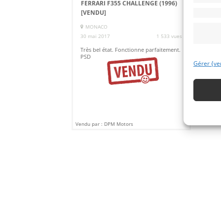
FERRARI F355 CHALLENGE (1996)
[VENDU]
MONACO
30 mai 2017
1 533 vues
Très bel état. Fonctionne parfaitement.
PSD
Gérer {ve
Vendu par : DPM Motors