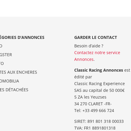
ÉGORIES D’ANNONCES
GARDER LE CONTACT
O
Besoin d’aide ?
Contactez notre service
GSTER
Annonces
.
TO
Classic Racing Annonces
est
TES AUX ENCHERES
édité par
OMOBILIA
Classic Racing Experience
CES DÉTACHÉES
SAS au capital de 50 000€
5 ZA les Yeuzses
34 270 CLARET -FR-
Tel: ‭+33 499 666 724‬
SIRET: 891 801 318 00033
TVA: FR1 8891801318