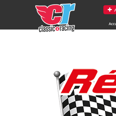
A
Accu