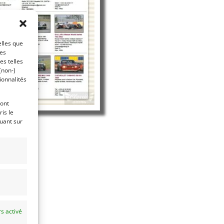
elles que
ces
es telles
(non-)
ionnalités
ront
is le
quant sur
s activé