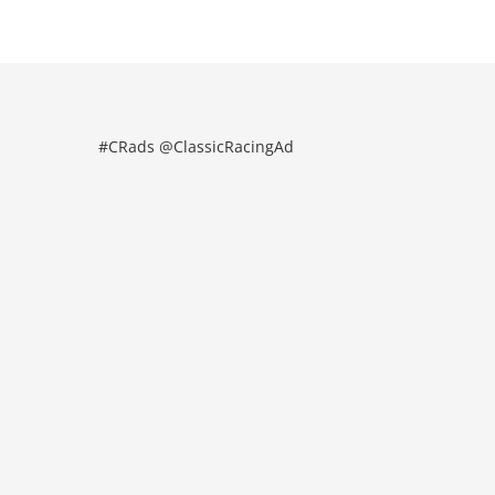
#CRads @ClassicRacingAd