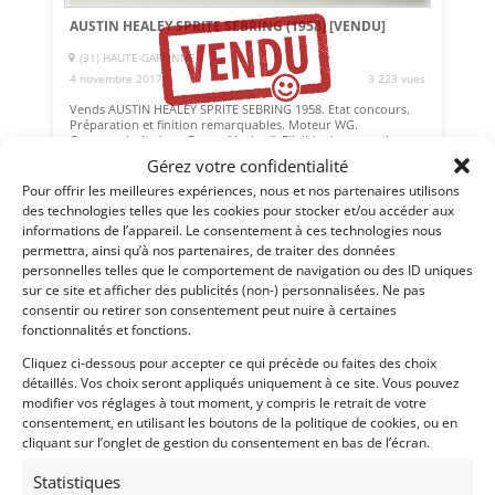
AUSTIN HEALEY SPRITE SEBRING (1958)
[VENDU]
(31) HAUTE-GARONNE
4 novembre 2017
3 223 vues
Vends AUSTIN HEALEY SPRITE SEBRING 1958. Etat concours.
Préparation et finition remarquables. Moteur WG.
Carrosserie Andrew Foster "Archer". Eligible dans tous les
grands meetings.
Gérez votre confidentialité
Pour offrir les meilleures expériences, nous et nos partenaires utilisons
Vendu par : WG British Racing
des technologies telles que les cookies pour stocker et/ou accéder aux
informations de l’appareil. Le consentement à ces technologies nous
permettra, ainsi qu’à nos partenaires, de traiter des données
personnelles telles que le comportement de navigation ou des ID uniques
sur ce site et afficher des publicités (non-) personnalisées. Ne pas
consentir ou retirer son consentement peut nuire à certaines
fonctionnalités et fonctions.
Cliquez ci-dessous pour accepter ce qui précède ou faites des choix
détaillés. Vos choix seront appliqués uniquement à ce site. Vous pouvez
modifier vos réglages à tout moment, y compris le retrait de votre
consentement, en utilisant les boutons de la politique de cookies, ou en
cliquant sur l’onglet de gestion du consentement en bas de l’écran.
Statistiques
22