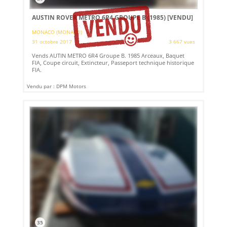
AUSTIN ROVER METRO 6R4 GROUPE B (1985)
[VENDU]
MONACO (MONACO)
31 octobre 2017
3 667 vues
Vends AUTIN METRO 6R4 Groupe B. 1985 Arceaux, Baquet
FIA, Coupe circuit, Extincteur, Passeport technique historique
FIA.
Vendu par : DPM Motors
35