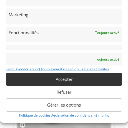
BOURGEAULT SPORT RACER (1965)
[VENDU]
Marketing
CALIFORNIE (ETATS-UNIS (USA))
13 avril 2021
2 288 vues
Vends Bourgeault Sports Racer 1965. Une occasion d'acquérir
Fonctionnalités
Toujours activé
un Proto 1600 capable de battre les Elva Mk VII et Lotus 23
pour la moitié de leur prix. La rareté en plus.
Vendu par : Vintage Race Car Sales
Toujours activé
Gérer {vendor_count} fournisseurs
En savoir plus sur ces finalités
Accepter
Refuser
Gérer les options
Politique de cookies
Déclaration de confidentialité
Imprint
21