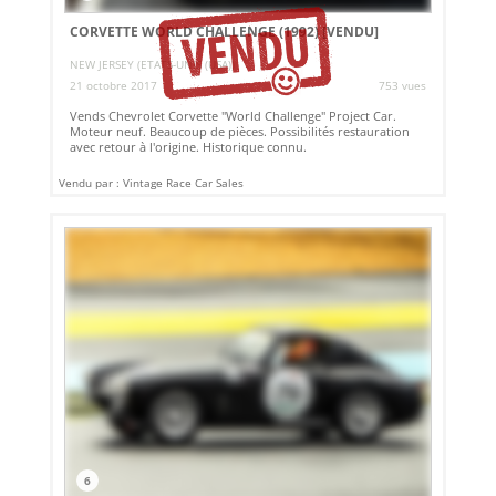
CORVETTE WORLD CHALLENGE (1992)
[VENDU]
NEW JERSEY (ETATS-UNIS (USA))
21 octobre 2017
753 vues
Vends Chevrolet Corvette "World Challenge" Project Car.
Moteur neuf. Beaucoup de pièces. Possibilités restauration
avec retour à l'origine. Historique connu.
Vendu par : Vintage Race Car Sales
6