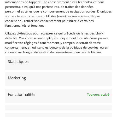
informations de l’appareil. Le consentement à ces technologies nous
26
permettra, ainsi qu’à nos partenaires, de traiter des données
personnelles telles que le comportement de navigation ou des ID uniques
LOTUS ELITE CLIMAX S2 (1962)
[VENDU]
sur ce site et afficher des publicités (non-) personnalisées. Ne pas
(69) RHôNE
consentir ou retirer son consentement peut nuire à certaines
fonctionnalités et fonctions.
8 mars 2019
739 vues
Vends LOTUS ELITE CLIMAX S2 de 1962. Historique
Cliquez ci-dessous pour accepter ce qui précède ou faites des choix
entièrement connu. Etat exceptionnel. Rare série 2 S/E
détaillés. Vos choix seront appliqués uniquement à ce site. Vous pouvez
(Special Equipment).
modifier vos réglages à tout moment, y compris le retrait de votre
consentement, en utilisant les boutons de la politique de cookies, ou en
cliquant sur l’onglet de gestion du consentement en bas de l’écran.
Vendu par : Mecanic Gallery
Statistiques
50 000
€
Marketing
Fonctionnalités
Toujours activé