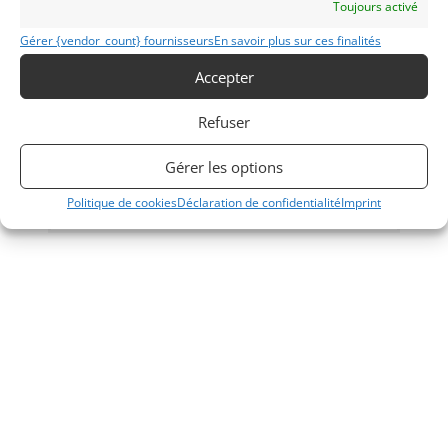
Toujours activé
10
Gérer {vendor_count} fournisseurs
En savoir plus sur ces finalités
ALFA ROMEO GTV 6 (1982)
Accepter
TOULOUSE
5 mars 2026
2 164 vues
Refuser
Vends Alfa romeo Gtv 6 Groupe A 1982. Ex Yvorra et
Mourgues. Historique complet . Entièrement d'origine et
d'époque. A remettre en route.
Gérer les options
Politique de cookies
Déclaration de confidentialité
Imprint
Vendu par : jp.rudelle