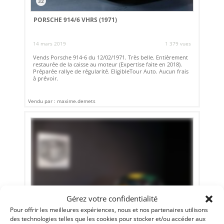
32
PORSCHE 914/6 VHRS (1971)
14 mars 2019
1 379 vues
Vends Porsche 914-6 du 12/02/1971. Très belle. Entièrement
restaurée de la caisse au moteur (Expertise faite en 2018).
Préparée rallye de régularité. EligibleTour Auto. Aucun frais
à prévoir.
Vendu par : maxime.demets
Gérez votre confidentialité
Pour offrir les meilleures expériences, nous et nos partenaires utilisons
des technologies telles que les cookies pour stocker et/ou accéder aux