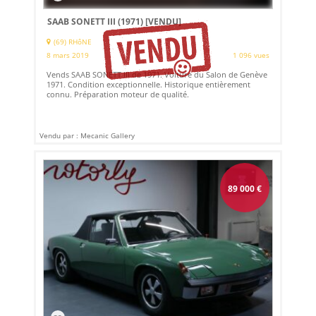
SAAB SONETT III (1971)
[VENDU]
(69) RHôNE
8 mars 2019
1 096 vues
Vends SAAB SONETT III de 1971. Voiture du Salon de Genève
1971. Condition exceptionnelle. Historique entièrement
connu. Préparation moteur de qualité.
Vendu par : Mecanic Gallery
89 000
€