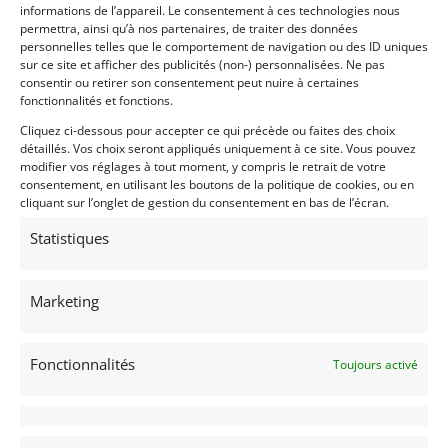
informations de l’appareil. Le consentement à ces technologies nous
13
permettra, ainsi qu’à nos partenaires, de traiter des données
personnelles telles que le comportement de navigation ou des ID uniques
LOLA T8600 EX-ARIE LUYENDYK
sur ce site et afficher des publicités (non-) personnalisées. Ne pas
consentir ou retirer son consentement peut nuire à certaines
INDIANAPOLIS (ETATS-UNIS (USA))
fonctionnalités et fonctions.
11 juin 2019
1 573 vues
Cliquez ci-dessous pour accepter ce qui précède ou faites des choix
Vends Lola T8600 Hu05. pilotée par Arie Luyendyk aux 500
Miles d'Indianapolis 1986. Voiture complète et non
détaillés. Vos choix seront appliqués uniquement à ce site. Vous pouvez
restaurée - Très rare - Pour plus de renseignements,
modifier vos réglages à tout moment, y compris le retrait de votre
n'hésitez pas à nous contacter.
consentement, en utilisant les boutons de la politique de cookies, ou en
cliquant sur l’onglet de gestion du consentement en bas de l’écran.
Vendu par : Indy Competition Services
Statistiques
Marketing
Fonctionnalités
Toujours activé