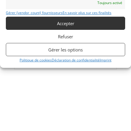
Toujours activé
3
Gérer {vendor_count} fournisseurs
En savoir plus sur ces finalités
LOTUS 47 GT LE MANS (1967)
[VENDU]
Accepter
INDIANAPOLIS (ETATS-UNIS (USA))
5 mai 2019
2 074 vues
Refuser
Vends l'une des 2 Lotus 47 GT construites pour Le Mans
1967. Historique clair et certifié. Très belle éligibilité. Prête à
courir.
Gérer les options
Politique de cookies
Déclaration de confidentialité
Imprint
Vendu par : Indy Competition Services