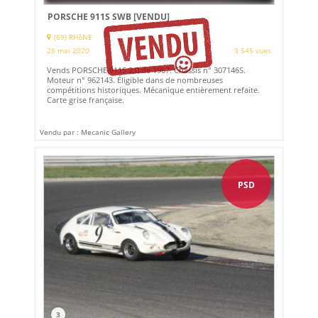
PORSCHE 911S SWB
[VENDU]
(69) RHôNE
28 mai 2020
3 545 vues
Vends PORSCHE 911S 2.0 de 1967. Châssis n° 307146S.
Moteur n° 962143. Éligible dans de nombreuses
compétitions historiques. Mécanique entièrement refaite.
Carte grise française.
Vendu par : Mecanic Gallery
PSD
3