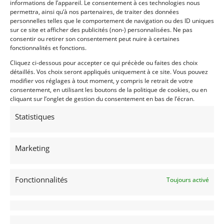
informations de l’appareil. Le consentement à ces technologies nous
10
permettra, ainsi qu’à nos partenaires, de traiter des données
personnelles telles que le comportement de navigation ou des ID uniques
ALFA ROMEO GTV 6 (1982)
sur ce site et afficher des publicités (non-) personnalisées. Ne pas
TOULOUSE
consentir ou retirer son consentement peut nuire à certaines
5 mars 2026
2 166 vues
fonctionnalités et fonctions.
Vends Alfa romeo Gtv 6 Groupe A 1982. Ex Yvorra et
Cliquez ci-dessous pour accepter ce qui précède ou faites des choix
Mourgues. Historique complet . Entièrement d'origine et
détaillés. Vos choix seront appliqués uniquement à ce site. Vous pouvez
d'époque. A remettre en route.
modifier vos réglages à tout moment, y compris le retrait de votre
consentement, en utilisant les boutons de la politique de cookies, ou en
cliquant sur l’onglet de gestion du consentement en bas de l’écran.
Vendu par : jp.rudelle
Statistiques
150 000
€
Marketing
Fonctionnalités
Toujours activé