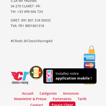
5 ZA les Yeuzses
34 270 CLARET -FR-
Tel: ‭+33 499 666 724‬
SIRET: 891 801 318 00033
TVA: FR1 8891801318
#CRads @ClassicRacingAd
Installez notre
application mobile !
Accueil
Catégories
Annonces
Newsletter & Presse
Partenaires
Tarifs
Contact
Espace Client