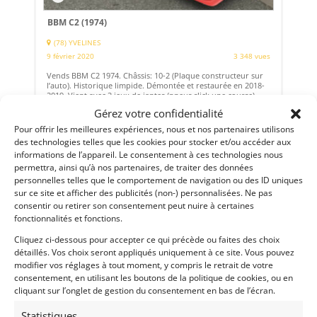
BBM C2 (1974)
(78) YVELINES
9 février 2020
3 348 vues
Vends BBM C2 1974. Châssis: 10-2 (Plaque constructeur sur
l’auto). Historique limpide. Démontée et restaurée en 2018-
2019. Vient avec 2 jeux de jantes (pneus slick une course)
incluant un jeu BBS d’origine, et son plateau.
Gérez votre confidentialité
Pour offrir les meilleures expériences, nous et nos partenaires utilisons
Vendu par : Josserand
des technologies telles que les cookies pour stocker et/ou accéder aux
informations de l’appareil. Le consentement à ces technologies nous
permettra, ainsi qu’à nos partenaires, de traiter des données
personnelles telles que le comportement de navigation ou des ID uniques
sur ce site et afficher des publicités (non-) personnalisées. Ne pas
consentir ou retirer son consentement peut nuire à certaines
fonctionnalités et fonctions.
Cliquez ci-dessous pour accepter ce qui précède ou faites des choix
détaillés. Vos choix seront appliqués uniquement à ce site. Vous pouvez
modifier vos réglages à tout moment, y compris le retrait de votre
consentement, en utilisant les boutons de la politique de cookies, ou en
cliquant sur l’onglet de gestion du consentement en bas de l’écran.
Statistiques