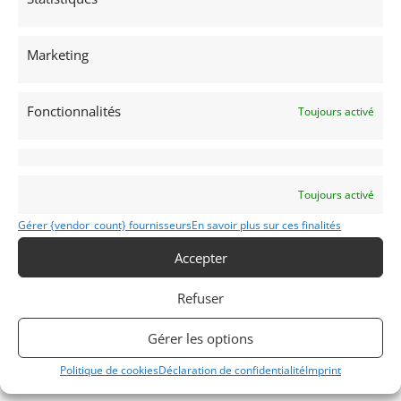
Marketing
Fonctionnalités
Toujours activé
Toujours activé
Gérer {vendor_count} fournisseurs
En savoir plus sur ces finalités
Accepter
INFORMATIONS
Refuser
Mentions Légales
Déclaration de confidentialité (UE)
Gérer les options
Politique de cookies (UE)
Politique de cookies
Déclaration de confidentialité
Imprint
Imprint