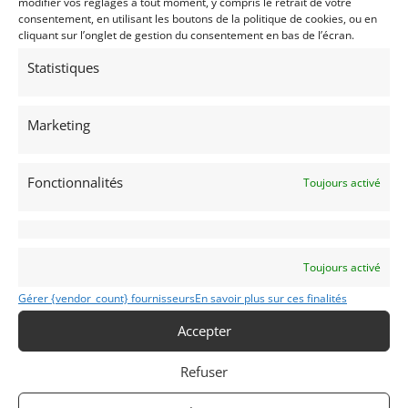
modifier vos réglages à tout moment, y compris le retrait de votre
INFORMATIONS
consentement, en utilisant les boutons de la politique de cookies, ou en
cliquant sur l’onglet de gestion du consentement en bas de l’écran.
Mentions Légales
Déclaration de confidentialité (UE)
Statistiques
Politique de cookies (UE)
Imprint
Marketing
CATÉGORIES D’ANNONCES
Fonctionnalités
Toujours activé
AUTO
DRAGSTER
MOTO
Toujours activé
VENTES AUX ENCHERES
Gérer {vendor_count} fournisseurs
En savoir plus sur ces finalités
AUTOMOBILIA
Accepter
PIÈCES DÉTACHÉES
Refuser
GARDER LE CONTACT