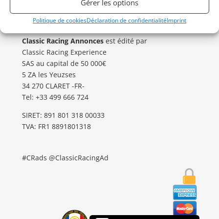
Gérer les options
Besoin d’aide ?
Politique de cookies
Déclaration de confidentialité
Imprint
Contactez notre service Annonces
.
Classic Racing Annonces
est édité par
Classic Racing Experience
SAS au capital de 50 000€
5 ZA les Yeuzses
34 270 CLARET -FR-
Tel: ‭+33 499 666 724‬
SIRET: 891 801 318 00033
TVA: FR1 8891801318
#CRads @ClassicRacingAd