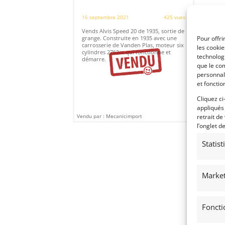
16 septembre 2021
425 vues
Vends Alvis Speed 20 de 1935, sortie de
grange. Construite en 1935 avec une
Pour offri
carrosserie de Vanden Plas, moteur six
les cooki
cylindres 2762cc qui fonctionne et
technologi
démarre.
que le com
personnal
et fonctio
Cliquez ci
appliqués
Vendu par : Mecanicimport
retrait de
l’onglet d
Statis
Market
Foncti