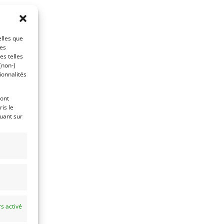
elles que
ces
es telles
(non-)
ionnalités
ront
is le
quant sur
s activé