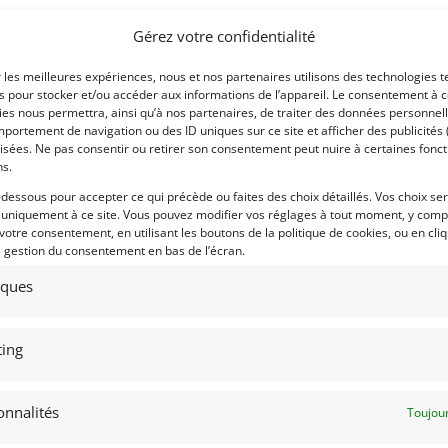
Gérez votre confidentialité
r les meilleures expériences, nous et nos partenaires utilisons des technologies t
es pour stocker et/ou accéder aux informations de l’appareil. Le consentement à 
es nous permettra, ainsi qu’à nos partenaires, de traiter des données personnell
portement de navigation ou des ID uniques sur ce site et afficher des publicités 
isées. Ne pas consentir ou retirer son consentement peut nuire à certaines fonct
ns.
-dessous pour accepter ce qui précède ou faites des choix détaillés. Vos choix se
 uniquement à ce site. Vous pouvez modifier vos réglages à tout moment, y compr
 votre consentement, en utilisant les boutons de la politique de cookies, ou en cli
e gestion du consentement en bas de l’écran.
tiques
ing
onnalités
Toujour