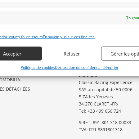
Toujour
ÉGORIES D’ANNONCES
GARDER LE CONTACT
ndor_count} fournisseurs
En savoir plus sur ces finalités
O
Besoin d’aide ?
Contactez notre service
GSTER
Accepter
Refuser
Gérer les opt
Annonces
.
TO
Politique de cookies
Déclaration de confidentialité
Imprint
Classic Racing Annonces
est
TES AUX ENCHERES
édité par
OMOBILIA
Classic Racing Experience
CES DÉTACHÉES
SAS au capital de 50 000€
5 ZA les Yeuzses
34 270 CLARET -FR-
Tel: ‭+33 499 666 724‬
SIRET: 891 801 318 00033
TVA: FR1 8891801318