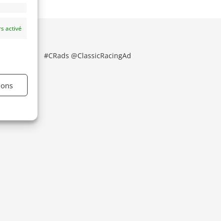
s activé
#CRads @ClassicRacingAd
ions