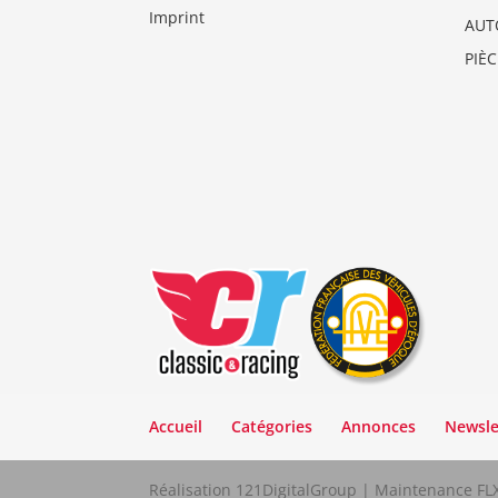
Imprint
AUT
PIÈ
Accueil
Catégories
Annonces
Newsle
Réalisation 121DigitalGroup | Maintenance F