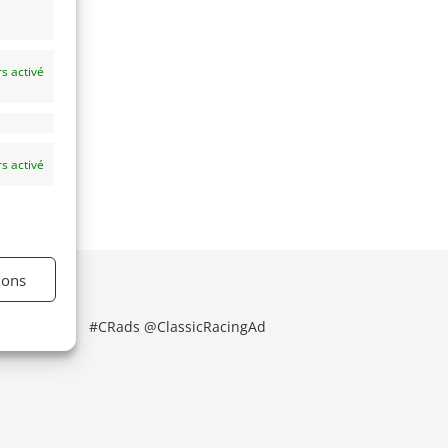
s activé
s activé
ions
#CRads @ClassicRacingAd