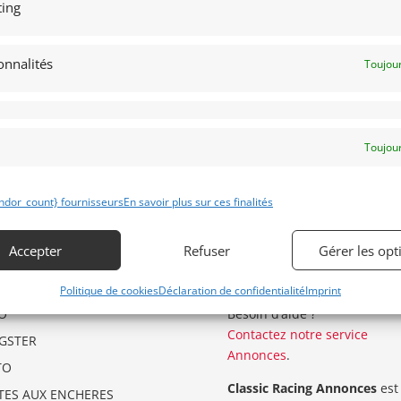
ing
onnalités
Toujour
Toujour
ndor_count} fournisseurs
En savoir plus sur ces finalités
Accepter
Refuser
Gérer les opt
ÉGORIES D’ANNONCES
GARDER LE CONTACT
Politique de cookies
Déclaration de confidentialité
Imprint
O
Besoin d’aide ?
Contactez notre service
GSTER
Annonces
.
TO
Classic Racing Annonces
est
TES AUX ENCHERES