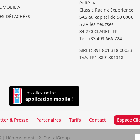
édité par
OMOBILIA
Classic Racing Experience
CES DÉTACHÉES
SAS au capital de 50 000€
5 ZA les Yeuzses
34 270 CLARET -FR-
Tel: ‭+33 499 666 724‬
SIRET: 891 801 318 00033
TVA: FR1 8891801318
Installez notre
application mobile !
tter & Presse
Partenaires
Tarifs
Contact
Espace Cli
LX | Hébergement 121DigitalGroup