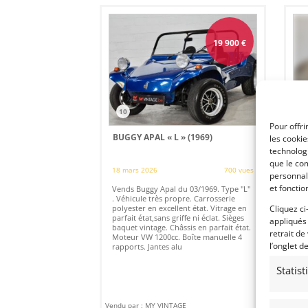
19 900
€
10
3
Pour offri
BUGGY APAL « L » (1969)
AP
les cooki
[V
technologi
que le com
18 mars 2026
700 vues
HUY
personnal
15 
et fonctio
Vends Buggy Apal du 03/1969. Type "L"
. Véhicule très propre. Carrosserie
Ven
Cliquez ci
polyester en excellent état. Vitrage en
08/
parfait état,sans griffe ni éclat. Sièges
appliqués
num
baquet vintage. Châssis en parfait état.
d'i
retrait de
Moteur VW 1200cc. Boîte manuelle 4
l’onglet d
rapports. Jantes alu
Statis
Vendu par : MY VINTAGE
Vendu