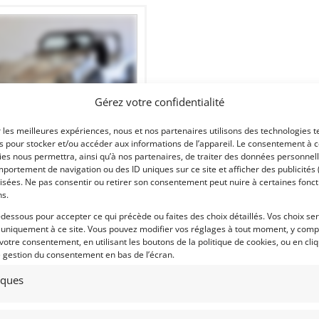
Gérez votre confidentialité
8
r les meilleures expériences, nous et nos partenaires utilisons des technologies t
AL JET VW 1200CC (1974)
es pour stocker et/ou accéder aux informations de l’appareil. Le consentement à 
ENDU]
es nous permettra, ainsi qu’à nos partenaires, de traiter des données personnell
portement de navigation ou des ID uniques sur ce site et afficher des publicités 
 (BELGIQUE)
isées. Ne pas consentir ou retirer son consentement peut nuire à certaines fonct
novembre 2022
1 382 vues
ns.
ds Buggy Apal Jet VW 1200. Année
-dessous pour accepter ce qui précède ou faites des choix détaillés. Vos choix se
1974. 2.070 kms. Modèle rare avec
 uniquement à ce site. Vous pouvez modifier vos réglages à tout moment, y compr
éro de châssis Apal certifié. Plus
nformations sur demande.
 votre consentement, en utilisant les boutons de la politique de cookies, ou en cli
e gestion du consentement en bas de l’écran.
tiques
 par : MY VINTAGE