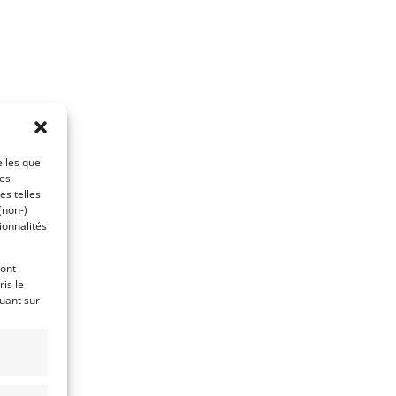
elles que
ces
es telles
(non-)
ionnalités
ront
is le
quant sur